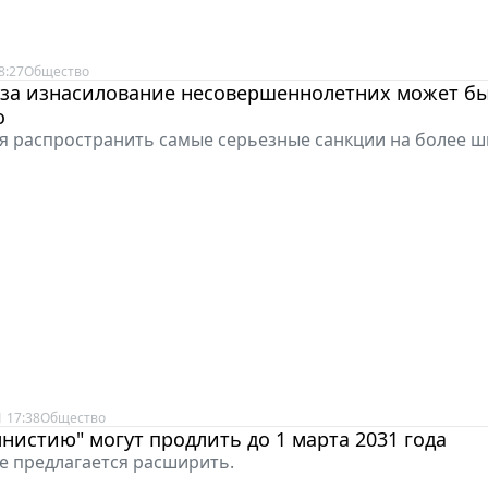
8:27
Общество
 за изнасилование несовершеннолетних может б
о
я распространить самые серьезные санкции на более ш
 17:38
Общество
нистию" могут продлить до 1 марта 2031 года
ие предлагается расширить.