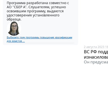
Программа разработана совместно с
АО ''СБЕР А". Слушателям, успешно
освоившим программу, выдаются
удостоверения установленного
образца.
Выберите тему программы повышения квалификации
для юристов ...
2 августа 2023 1
ВС РФ подд
изнасилов
Он предусма