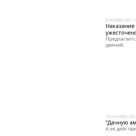
8 октября 2021 1
Наказание
ужесточен
Предлагаетс
деяний.
10 сентября 2021
"Дачную ам
А ее действ