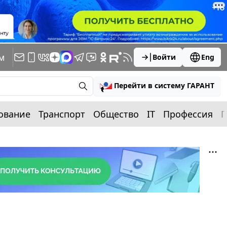
м
Войти
Eng
Перейти в систему ГАРАНТ
ование
Транспорт
Общество
IT
Профессия
П