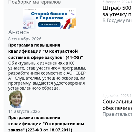
Подборки материалов
5 февраля 2024 
Штраф 500 
за утечку 
В Госдуму в
Анонсы
8 сентября 2026
Программа повышения
квалификации "О контрактной
системе в сфере закупок" (44-ФЗ)"
Об актуальных изменениях в КС
узнаете, став участником программы,
разработанной совместно с АО ''СБЕР
А". Слушателям, успешно освоившим
программу, выдаются удостоверения
установленного образца.
4 декабря 2023 1
Социальны
обеспечив
11 августа 2026
Правительст
Программа повышения
квалификации "О корпоративном
заказе" (223-ФЗ от 18.07.2011)