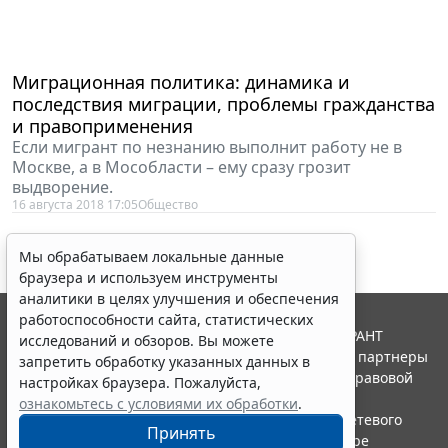
Миграционная политика: динамика и
последствия миграции, проблемы гражданства
и правоприменения
Если мигрант по незнанию выполнит работу не в
Москве, а в Мособласти – ему сразу грозит
выдворение.
16 августа 2018 17:05
Общество
Мы обрабатываем локальные данные
браузера и используем инструменты
аналитики в целях улучшения и обеспечения
работоспособности сайта, статистических
© ООО "НПП "ГАРАНТ-СЕРВИС", 2026. Система ГАРАНТ
исследований и обзоров. Вы можете
выпускается с 1990 года. Компания "Гарант" и ее партнеры
запретить обработку указанных данных в
являются участниками Российской ассоциации правовой
настройках браузера. Пожалуйста,
информации ГАРАНТ.
ознакомьтесь с условиями их обработки
.
Портал ГАРАНТ.РУ зарегистрирован в качестве сетевого
Принять
издания Федеральной службой по надзору в сфере