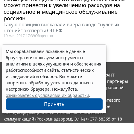
может привести к увеличению расходов на
социальное и медицинское обслуживание
россиян
Такую позицию высказали вчера в ходе "нулевых
чтений" эксперты ОП РФ.
19 мая 2017 17:39
Общество
Мы обрабатываем локальные данные
браузера и используем инструменты
аналитики в целях улучшения и обеспечения
работоспособности сайта, статистических
© ООО "НПП "ГАРАНТ-СЕРВИС", 2026. Система ГАРАНТ
исследований и обзоров. Вы можете
выпускается с 1990 года. Компания "Гарант" и ее партнеры
запретить обработку указанных данных в
являются участниками Российской ассоциации правовой
настройках браузера. Пожалуйста,
информации ГАРАНТ.
ознакомьтесь с условиями их обработки
.
Портал ГАРАНТ.РУ зарегистрирован в качестве сетевого
Принять
издания Федеральной службой по надзору в сфере
связи,информационных технологий и массовых
коммуникаций (Роскомнадзором), Эл № ФС77-58365 от 18
июня 2014 года.