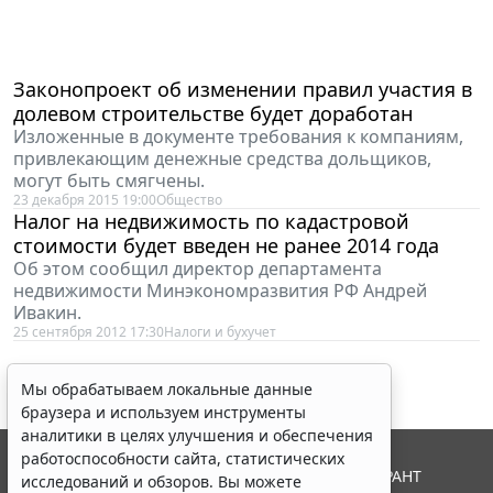
Законопроект об изменении правил участия в
долевом строительстве будет доработан
Изложенные в документе требования к компаниям,
привлекающим денежные средства дольщиков,
могут быть смягчены.
23 декабря 2015 19:00
Общество
Налог на недвижимость по кадастровой
стоимости будет введен не ранее 2014 года
Об этом сообщил директор департамента
недвижимости Минэкономразвития РФ Андрей
Ивакин.
25 сентября 2012 17:30
Налоги и бухучет
Мы обрабатываем локальные данные
браузера и используем инструменты
аналитики в целях улучшения и обеспечения
работоспособности сайта, статистических
© ООО "НПП "ГАРАНТ-СЕРВИС", 2026. Система ГАРАНТ
исследований и обзоров. Вы можете