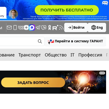
м
Войти
Eng
Перейти в систему ГАРАНТ
ование
Транспорт
Общество
IT
Профессия
П