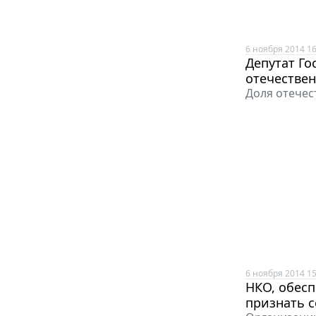
6 ноября 2014 16
Депутат Го
отечестве
Доля отечес
6 ноября 2014 15
НКО, обес
признать 