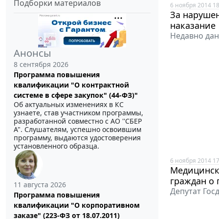
Подборки материалов
6 ноября 2014 18
За нарушен
наказание
Недавно дан
Анонсы
8 сентября 2026
Программа повышения
квалификации "О контрактной
системе в сфере закупок" (44-ФЗ)"
Об актуальных изменениях в КС
узнаете, став участником программы,
разработанной совместно с АО ''СБЕР
А". Слушателям, успешно освоившим
программу, выдаются удостоверения
установленного образца.
6 ноября 2014 17
Медицинск
граждан о
11 августа 2026
Депутат Гос
Программа повышения
квалификации "О корпоративном
заказе" (223-ФЗ от 18.07.2011)