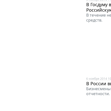
В Госдуму 
Российску
В течение н
средств.
6 ноября 2014 10
В России 
Бизнесмены 
отчетности.