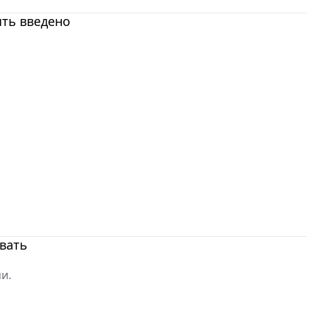
ыть введено
вать
и.