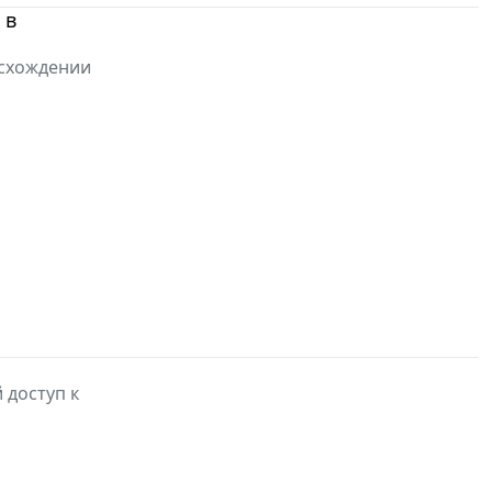
 в
исхождении
 доступ к