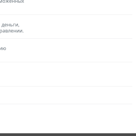
аможенных
 деньги,
равлении.
нию