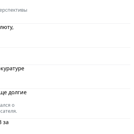
ерспективы
люту,
окуратуре
еще долгие
ался о
сателя.
3 за