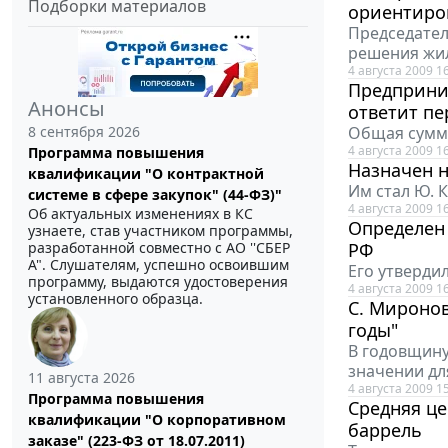
Подборки материалов
ориентиро
Председате
решения жил
4 августа 2009 1
Предприни
Анонсы
ответит пе
Общая сумма
8 сентября 2026
4 августа 2009 1
Программа повышения
Назначен 
квалификации "О контрактной
Им стал Ю. 
системе в сфере закупок" (44-ФЗ)"
4 августа 2009 1
Об актуальных изменениях в КС
Определен 
узнаете, став участником программы,
РФ
разработанной совместно с АО ''СБЕР
А". Слушателям, успешно освоившим
Его утверди
программу, выдаются удостоверения
4 августа 2009 1
установленного образца.
С. Миронов
годы"
В годовщину
значении дл
11 августа 2026
4 августа 2009 1
Программа повышения
Средняя це
квалификации "О корпоративном
баррель
заказе" (223-ФЗ от 18.07.2011)