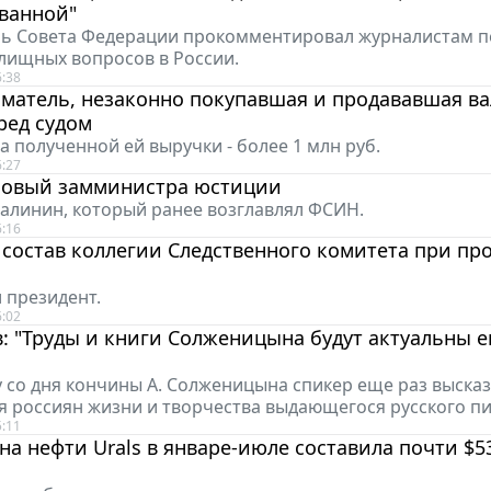
ванной"
ль Совета Федерации прокомментировал журналистам п
ищных вопросов в России.
6:38
матель, незаконно покупавшая и продававшая ва
ред судом
 полученной ей выручки - более 1 млн руб.
6:27
новый замминистра юстиции
Калинин, который ранее возглавлял ФСИН.
6:16
состав коллегии Следственного комитета при пр
л президент.
6:02
: "Труды и книги Солженицына будут актуальны 
 со дня кончины А. Солженицына спикер еще раз высказ
я россиян жизни и творчества выдающегося русского пи
5:11
на нефти Urals в январе-июле составила почти $5