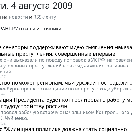
и. 4 августа 2009
я на
новости
и
RSS-ленту
РАНТ.РУ в ваши источники
е сенаторы поддерживают идею смягчения наказа
льные преступления, совершенные впервые
е они высказали по поводу поправок в УК РФ, направле
а уголовных преступлений в разряд административных
ений.
8:27
тво поможет регионам, чьи урожаи пострадали о
ренбурге прошло совещание по вопросу о ходе уборки з
7:42
ация Президента будет контролировать работу м
 трудоустройству россиян
 провел рабочую встречу с начальником Контрольного 
К. Чуйченко.
7:32
в: "Жилищная политика должна стать социально