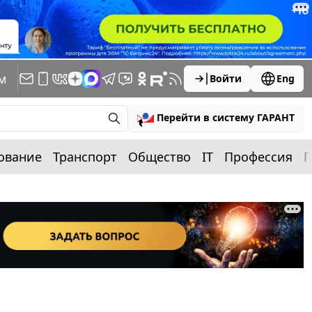
м
Войти
Eng
Перейти в систему ГАРАНТ
ование
Транспорт
Общество
IT
Профессия
П