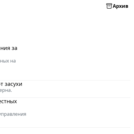
Архив
ния за
нных на
т засухи
ерна.
естных
управления