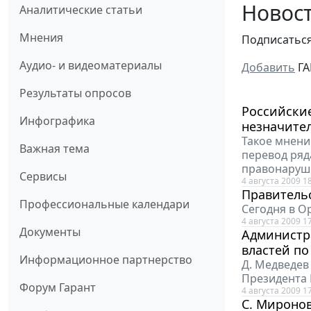
Новост
Аналитические статьи
Мнения
Подписатьс
Аудио- и видеоматериалы
Добавить
ГА
Результаты опросов
Российски
Инфографика
незначите
Такое мнени
Важная тема
перевод ряд
правонаруш
Сервисы
4 августа 2009 1
Правительс
Профессиональные календари
Сегодня в О
4 августа 2009 1
Документы
Администр
властей по
Информационное партнерство
Д. Медведев
Президента 
Форум Гарант
4 августа 2009 1
С. Мироно