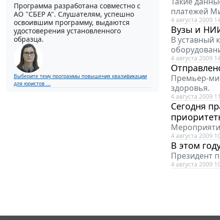
Такие данны
Программа разработана совместно с
платежей Ми
АО ''СБЕР А". Слушателям, успешно
4 августа 2009 1
освоившим программу, выдаются
Вузы и НИ
удостоверения установленного
В уставный 
образца.
оборудовани
4 августа 2009 1
Отправлен
Премьер-мин
Выберите тему программы повышения квалификации
для юристов ...
здоровья.
4 августа 2009 1
Сегодня пр
приоритет
Мероприяти
4 августа 2009 1
В этом год
Президент п
4 августа 2009 1