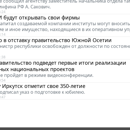
е сообщил агентству заместитель начальника отдела т
нфина РФ А. Сакович.
4:24
И будут открывать свои фирмы
капитал создаваемой компании институты могут вносить
е и иное имущество, находящиеся в их оперативном уп
4:14
о в отставку правительство Южной Осетии
истр республики освобожден от должности по состоя
1:38
авительство подведет первые итоги реализации
ных национальных проектов
е пройдет в режиме видеоконференции.
0:54
у Иркутск отметит свое 350-летие
одписал указ о подготовке к юбилею.
0:47