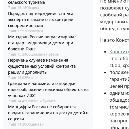
По мнению п
сельского туризма
позволяет с
7 авг 16:18
Общество
Порядок подтверждения статуса
свободой ра
эксперта в законе о госконтроле
медорганиза
скорректировали
общедосту
7 авг 15:57
Проверки
Минздрав России актуализировал
На это Конс
стандарт медпомощи детям при
болезни Гоше
Констит
7 авг 15:34
Социальная сфера
способо
Перечень случаев изменения
сбор, х
существенных условий контракта
положе
решили дополнить
7 авг 15:02
Бизнес
гаранти
Гражданам напомнили о порядке
целей п
налогообложения нежилых объектов на
одним и
участках ИЖС
общедос
7 авг 14:45
Налоги и бухучет
том числ
Минцифры России не собирается
вводить ограничения на доступ детей в
корресп
соцсети
распрос
7 авг 14:20
Общество
образов