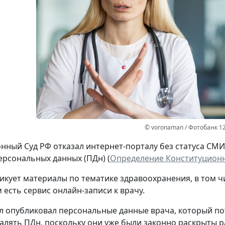
© voronaman / Фотобанк 1
нный Суд РФ отказал интернет-порталу без статуса СМ
ерсональных данных (ПДн) (
Определение Конституционно
икует материалы по тематике здравоохранения, в том ч
 есть сервис онлайн-записи к врачу.
л опубликовал персональные данные врача, который потр
далять ПДн, поскольку они уже были законно раскрыты р