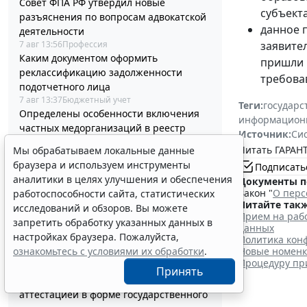
Совет ФПА РФ утвердил новые
субъект
разъяснения по вопросам адвокатской
данное 
деятельности
7 авг 13:56
Профессия
заявител
Каким документом оформить
пришли 
реклассификацию задолженности
требовав
подотчетного лица
7 авг 13:37
Бюджетный учет
Теги:
государс
Определены особенности включения
информацион
частных медорганизаций в реестр
Источник:
Си
системы ОМС
Читать ГАРАНТ
Мы обрабатываем локальные данные
7 авг 13:19
Социальная сфера
браузера и используем инструменты
Подписать
Спецрежим НПД вправе применять
аналитики в целях улучшения и обеспечения
Документы п
несовершеннолетние в возрасте от 14
Закон "
О перс
работоспособности сайта, статистических
до 18 лет
Читайте такж
исследований и обзоров. Вы можете
7 авг 12:58
Налоги и бухучет
Прием на рабо
запретить обработку указанных данных в
При госрегистрации судна определят
данных
настройках браузера. Пожалуйста,
соответствие идентифицирующим
Политика конф
ознакомьтесь с условиями их обработки
.
Новые номенкл
признакам
Процедуру пр
7 авг 12:34
Транспорт
Принять
В Госдуме предложили заменить ЕГЭ
аттестацией в форме государственного