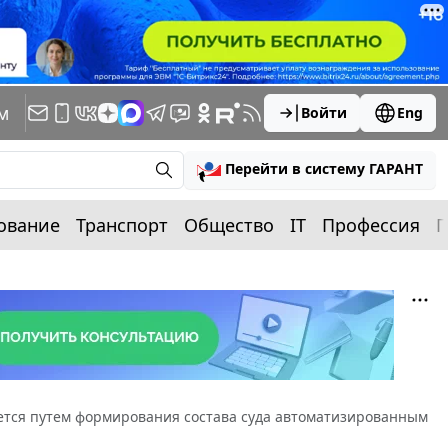
м
Войти
Eng
Перейти в систему ГАРАНТ
ование
Транспорт
Общество
IT
Профессия
П
ется путем формирования состава суда автоматизированным