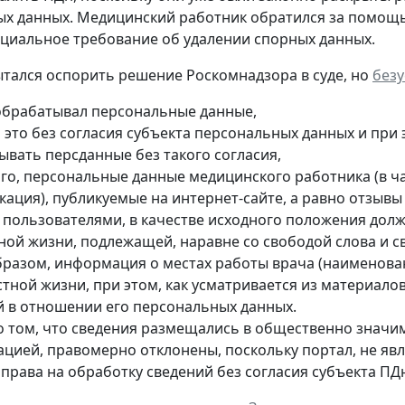
х данных. Медицинский работник обратился за помощь
циальное требование об удалении спорных данных.
тался оспорить решение Роскомнадзора в суде, но
без
обрабатывал персональные данные,
л это без согласия субъекта персональных данных и при
ывать персданные без такого согласия,
ого, персональные данные медицинского работника (в ча
кация), публикуемые на интернет-сайте, а равно отзыв
е пользователями, в качестве исходного положения дол
тной жизни, подлежащей, наравне со свободой слова и 
бразом, информация о местах работы врача (наименован
стной жизни, при этом, как усматривается из материало
й в отношении его персональных данных.
о том, что сведения размещались в общественно значи
ацией, правомерно отклонены, поскольку портал, не яв
 права на обработку сведений без согласия субъекта ПД