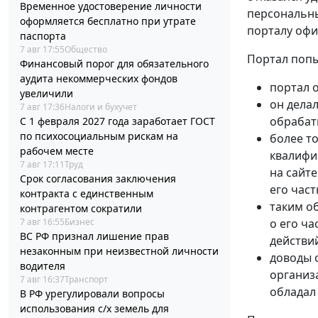
Временное удостоверение личности
персональны
оформляется бесплатно при утрате
порталу офи
паспорта
7 авг 17:55
Общество
Портал попы
Финансовый порог для обязательного
аудита некоммерческих фондов
портал 
увеличили
он дела
7 авг 17:36
Налоги и бухучет
обрабат
С 1 февраля 2027 года заработает ГОСТ
по психосоциальным рискам на
более т
рабочем месте
квалифи
7 авг 17:11
Труд
на сайт
Срок согласования заключения
его час
контракта с единственным
таким о
контрагентом сократили
7 авг 16:55
Бизнес
о его ча
ВС РФ признал лишение прав
действи
незаконным при неизвестной личности
доводы 
водителя
организ
7 авг 16:37
Транспорт
обладал
В РФ урегулировали вопросы
использования с/х земель для