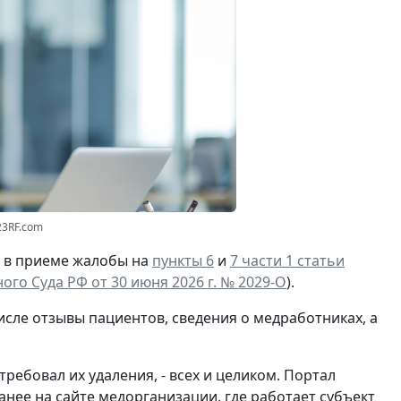
23RF.com
И в приеме жалобы на
пункты 6
и
7 части 1 статьи
го Суда РФ от 30 июня 2026 г. № 2029-О
).
исле отзывы пациентов, сведения о медработниках, а
ебовал их удаления, - всех и целиком. Портал
анее на сайте медорганизации, где работает субъект