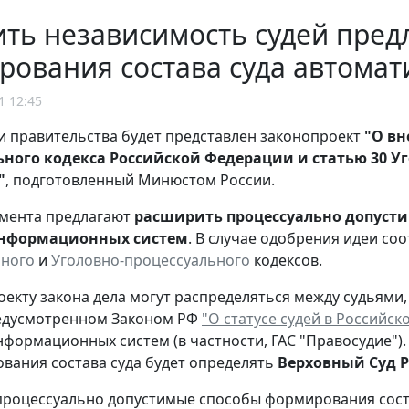
ть независимость судей пред
рования состава суда автома
1 12:45
и правительства будет представлен законопроект
"О вн
ьного кодекса Российской Федерации и статью 30 У
"
, подготовленный Минюстом России.
умента предлагают
расширить процессуально допусти
нформационных систем
. В случае одобрения идеи с
ьного
и
Уголовно-процессуального
кодексов.
оекту закона дела могут распределяться между судьями
редусмотренном Законом РФ
"О статусе судей в Российс
ормационных систем (в частности, ГАС "Правосудие")
вания состава суда будет определять
Верховный Суд 
роцессуально допустимые способы формирования состав