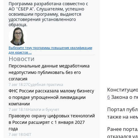
Программа разработана совместно с
АО ''СБЕР А". Слушателям, успешно
освоившим программу, выдаются
удостоверения установленного
образца.
Выберите тему программы повышения квалификации
для юристов ...
Новости
Персональные данные медработника
недопустимо публиковать без его
согласия
7 авг 18:27
Судебная практика
Конституцио
ФНС России рассказала малому бизнесу
6
Закона о п
о порядке упрощенной ликвидации
компании
Портал публ
7 авг 18:16
Налоги и бухучет
Правовую охрану цифровых технологий
также на нем
в России расширят с 1 января 2027
года
Ранее порта
7 авг 18:04
IT
отказался у