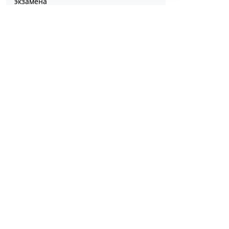
экзамена
7 авг 12:15
Образование
ФНС Ро
ликви
7 августа 2026