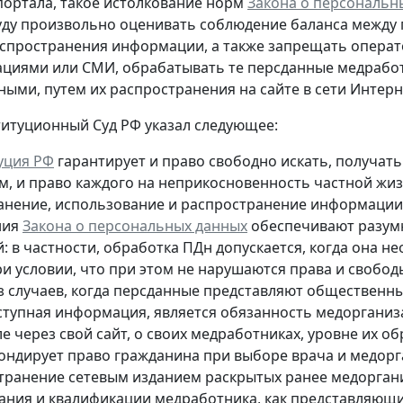
ортала, такое истолкование норм
Закона о персональн
уду произвольно оценивать соблюдение баланса между
спространения информации, а также запрещать опера
циями или СМИ, обрабатывать те персданные медрабо
пными
, путем их распространения на сайте в сети Интер
титуционный Суд РФ указал следующее:
уция РФ
гарантирует и право свободно искать, получа
м, и право каждого на неприкосновенность частной жиз
ранение, использование и распространение информации о
ния
Закона о персональных данных
обеспечивают разумн
й: в частности, обработка ПДн допускается, когда она
ри условии, что при этом не нарушаются права и свобо
з случаев, когда персданные представляют общественны
тупная информация, является обязанность медорганиз
е через свой сайт, о своих медработниках, уровне их 
ондирует право гражданина при выборе врача и медор
транение сетевым изданием раскрытых ранее медоргани
ания и квалификации медработника, как представляющи