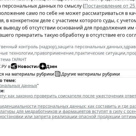
а персональных данных по смыслу (
Постановление от 25 
положение само по себе не может рассматриваться в к
я, в конкретном деле с участием которого суды, с учето
к выводу об отсутствии оснований для продолжения им
шего прекратить такую обработку в отсутствие его согл
твенный контроль (надзор)
,
защита персональных данных
,
здрав
ные технологии
,
правоприменение
,
практические ситуации
,
про
стема ГАРАНТ
.РУ в
Новости
и
Дзен
ся на материалы рубрики
Другие материалы рубрики
о теме:
ональных данных
"
е:
ту: как законно проверить соискателя после ужесточения отв
иденциальности персональных данных: как составить и где ра
атуры для медработников и фармацевтов вступят в силу с осе
иостановки или запрета реализации опасной продукции оптим