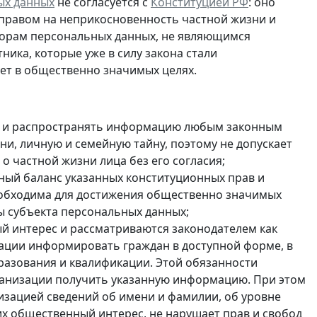
ых данных
не согласуется с
Конституцией РФ
: оно
 правом на неприкосновенность частной жизни и
торам персональных данных, не являющимся
тника, которые
уже в силу закона стали
нет в общественно значимых целях.
ть и распространять информацию любым законным
ни, личную и семейную тайну, поэтому не допускает
 частной жизни лица без его согласия;
ый баланс указанных конституционных прав и
 необходима для достижения общественно значимых
ды субъекта персональных данных;
й интерес и рассматриваются законодателем как
ации информировать граждан в доступной форме, в
образования и квалификации. Этой обязанности
ганизации получить указанную информацию. При этом
зацией сведений об имени и фамилии, об уровне
х общественный интерес, не нарушает прав и свобод