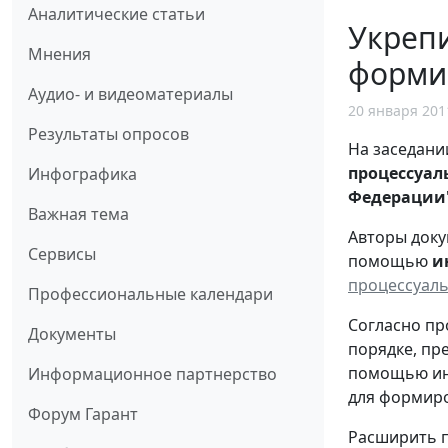
Аналитические статьи
Укрепи
Мнения
форми
Аудио- и видеоматериалы
20 января 201
Результаты опросов
На заседани
процессуал
Инфографика
Федерации
Важная тема
Авторы док
Сервисы
помощью
и
процессуал
Профессиональные календари
Согласно пр
Документы
порядке, п
помощью инф
Информационное партнерство
для формиро
Форум Гарант
Расширить п