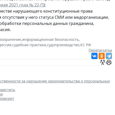
мая 2021 года № 22-П
);
ачестве нарушающего конституционные права
м отсутствия у него статуса СМИ или медорганизации,
 обработки персональных данных гражданина,
асия.
оохранение
,
информационная безопасность
,
фессия
,
судебная практика
,
судопроизводство
,
КС РФ
Перепечатка
етственности за нарушение законодательства о персональных
зместить
ни
изируют