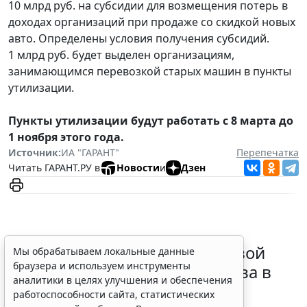
10 млрд руб. на субсидии для возмещения потерь в
доходах организаций при продаже со скидкой новых
авто. Определены условия получения субсидий.
1 млрд руб. будет выделен организациям,
занимающимся перевозкой старых машин в пункты
утилизации.
Пункты утилизации будут работать с 8 марта до
1 ноября этого года.
Источник:
ИА "ГАРАНТ"
Перепечатка
Читать ГАРАНТ.РУ в
Новости
и
Дзен
Суд обязал заключить трудовой
Мы обрабатываем локальные данные
браузера и используем инструменты
договор при признании отказа в
аналитики в целях улучшения и обеспечения
приеме незаконным
работоспособности сайта, статистических