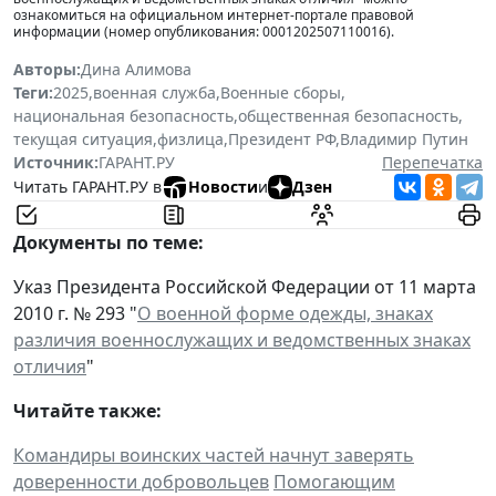
ознакомиться на официальном интернет-портале правовой
информации (номер опубликования: 0001202507110016).
Авторы:
Дина Алимова
Теги:
2025
,
военная служба
,
Военные сборы
,
национальная безопасность
,
общественная безопасность
,
текущая ситуация
,
физлица
,
Президент РФ
,
Владимир Путин
Источник:
ГАРАНТ.РУ
Перепечатка
Читать ГАРАНТ.РУ в
Новости
и
Дзен
Документы по теме:
Указ Президента Российской Федерации от 11 марта
2010 г. № 293 "
О военной форме одежды, знаках
различия военнослужащих и ведомственных знаках
отличия
"
Читайте также:
Командиры воинских частей начнут заверять
доверенности добровольцев
Помогающим