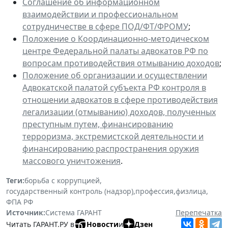
Соглашение об информационном
взаимодействии и профессиональном
сотрудничестве в сфере ПОД/ФТ/ФРОМУ
;
П
оложение о Координационно-методическом
центре Федеральной палаты адвокатов РФ по
вопросам противодействия отмыванию доходов
;
По
ложение об организации и осуществлении
Адвокатской палатой субъекта РФ контроля в
отношении адвокатов в сфере противодействия
легализации (отмыванию) доходов, полученных
преступным путем, финансированию
терроризма, экстремистской деятельности и
финансированию распространения оружия
массового уничтожения
.
Теги:
борьба с коррупцией
,
государственный контроль (надзор)
,
профессия
,
физлица
,
ФПА РФ
Источник:
Система ГАРАНТ
Перепечатка
Читать ГАРАНТ.РУ в
Новости
и
Дзен