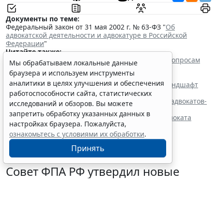
Документы по теме:
Федеральный закон от 31 мая 2002 г. № 63-ФЗ "
Об
адвокатской деятельности и адвокатуре в Российской
Федерации
"
Читайте также:
Совет ФПА РФ утвердил новые разъяснения по вопросам
Мы обрабатываем локальные данные
адвокатской деятельности
браузера и используем инструменты
Мирный порядок: зачем адвокатам становиться
аналитики в целях улучшения и обеспечения
медиаторами и как новый реестр ФПА меняет ландшафт
внесудебного урегулирования споров
работоспособности сайта, статистических
Совет ФПА установил порядок ведения перечня адвокатов-
исследований и обзоров. Вы можете
медиаторов
запретить обработку указанных данных в
Норму АПК РФ о подтверждении полномочий адвоката
настройках браузера. Пожалуйста,
собираются конкретизировать
ознакомьтесь с условиями их обработки
.
Принять
Совет ФПА РФ утвердил новые
разъяснения по вопросам
адвокатской деятельности
7 августа 2026 13:56
Профессия