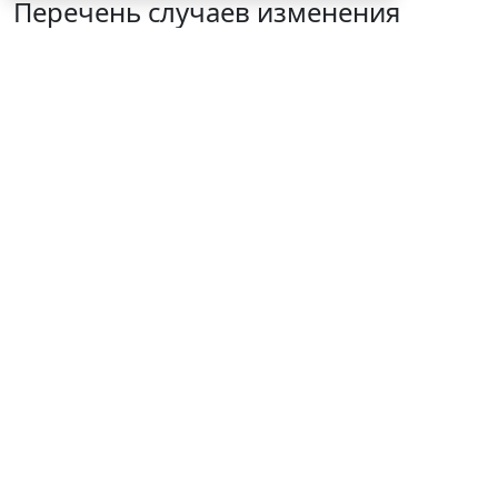
Перечень случаев изменения
существенных условий контракта
решили дополнить
7 августа 2026 15:02
Бизнес
© mayaporto / Фотобанк 123RF.com
С указанной даты
ч. 1 ст. 95 Закона № 44-ФЗ
будет
дополнена новыми пунктами, а именно