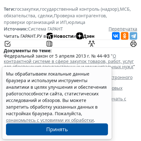
Теги:
госзакупки
,
государственный контроль (надзор)
,
МСБ
,
обязательства, сделки
,
Проверка контрагентов
,
проверки организаций и ИП
,
юрлица
Источник:
Система ГАРАНТ
Перепечатка
Читать ГАРАНТ.РУ в
Новости
и
Дзен
Документы по теме:
Федеральный закон от 5 апреля 2013 г. № 44-ФЗ "
О
контрактной системе в сфере закупок товаров, работ, услуг
для обеспечения государственных и муниципальных нужд
"
Читайте также:
Мы обрабатываем локальные данные
Процедуру заключения контракта по итогам электронного
браузера и используем инструменты
запроса котировок уточнят
аналитики в целях улучшения и обеспечения
ФАС России рассказала об особенностях внеплановых
проверок заказчиков по 44-ФЗ
работоспособности сайта, статистических
Контракты по однородным товарам можно заключать с
исследований и обзоров. Вы можете
одним и тем же едпоставщиком
запретить обработку указанных данных в
При оценке заявок нужно учитывать системы
настройках браузера. Пожалуйста,
налогообложения участников
ознакомьтесь с условиями их обработки
.
Принять