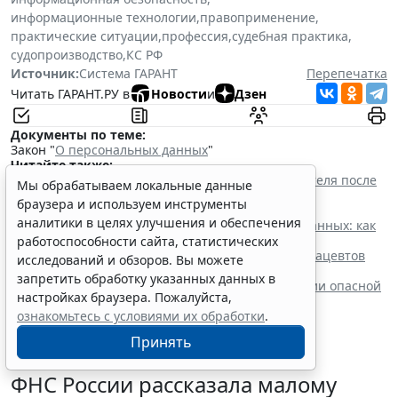
информационные технологии
,
правоприменение
,
практические ситуации
,
профессия
,
судебная практика
,
судопроизводство
,
КС РФ
Источник:
Система ГАРАНТ
Перепечатка
Читать ГАРАНТ.РУ в
Новости
и
Дзен
Документы по теме:
Закон "
О персональных данных
"
Читайте также:
Прием на работу: как законно проверить соискателя после
Мы обрабатываем локальные данные
ужесточения ответственности за нарушение
браузера и используем инструменты
законодательства о персональных данных
аналитики в целях улучшения и обеспечения
Политика конфиденциальности персональных данных: как
составить и где разместить
работоспособности сайта, статистических
Новые номенклатуры для медработников и фармацевтов
исследований и обзоров. Вы можете
вступят в силу с осени
запретить обработку указанных данных в
Процедуру приостановки или запрета реализации опасной
настройках браузера. Пожалуйста,
продукции оптимизируют
ознакомьтесь с условиями их обработки
.
Принять
ФНС России рассказала малому