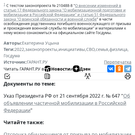
1
С текстом законопроекта № 210488-8 "
О внесении изменений в
статью 17 Федерального закона "О мобилизационной подготовке и
мобилизации в Российской Федерации" и статью 51 Федерального
закона "О воинской обязанности и военной службе
" в части
освобождения родственника погибшего военнослужащего от призыва
и прохождения военной службы по мобилизации" и материалами к
нему можно ознакомиться на официальном сайте Госдумы.
Авторы:
Екатерина Уцына
Теги:
2022
,
законопроекты
,
инициативы
,
СВО
,
семья
,
физлица
,
Госдума
Источник:
ГАРАНТ.РУ
Перепечатка
Читать ГАРАНТ.РУ в
Новости
и
Дзен
Документы по теме:
Указ Президента РФ от 21 сентября 2022 г. № 647 "
Об
объявлении частичной мобилизации в Российской
Федерации
"
Читайте также:
Отсрочка обучающимся от призыва по мобилизации