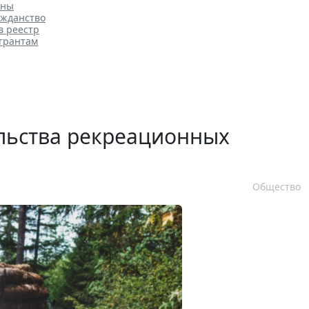
аны
ажданство
в реестр
игрантам
ельства рекреационных
Общество