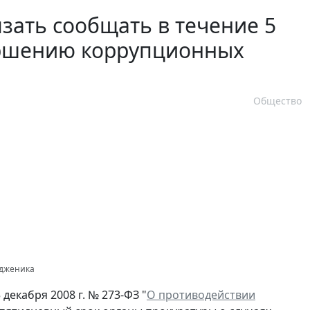
зать сообщать в течение 5
вершению коррупционных
Общество
одженика
декабря 2008 г. № 273-ФЗ "
О противодействии