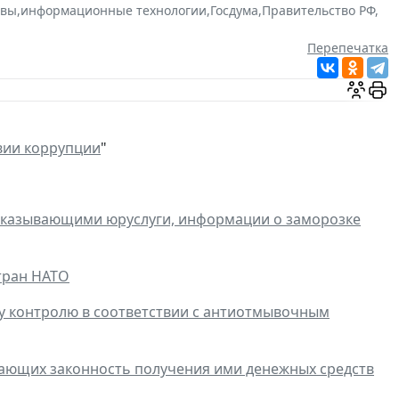
ивы
,
информационные технологии
,
Госдума
,
Правительство РФ
,
Перепечатка
вии коррупции
"
 оказывающими юруслуги, информации о заморозке
тран НАТО
 контролю в соответствии с антиотмывочным
ающих законность получения ими денежных средств