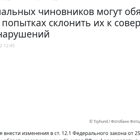
альных чиновников могут обя
о попытках склонить их к со
нарушений
2 12:45
© Tsyhund / Фотобанк Фот
 внести изменения в ст. 12.1 Федерального закона от 25 