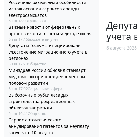
Россиянам разъяснили особенности
использования сервисов аренды
электросамокатов
6 авг 18:03
Транспорт
Депут
Важные новости от федеральных
учета 
органов власти в третьей декаде июля
6 авг 17:46
Бюджетный учет
Депутаты Госдумы инициировали
6 августа 2026
ужесточение миграционного учета в
регионах
6 авг 17:20
Общество
Минздрав России обновил стандарт
медпомощи при преждевременном
половом развитии
6 авг 17:02
Социальная сфера
Выборочные рубки леса для
строительства рекреационных
объектов запретили
6 авг 16:41
Общество
Сервис автоматического
аннулирования патентов за неуплату
запустят с 10 августа