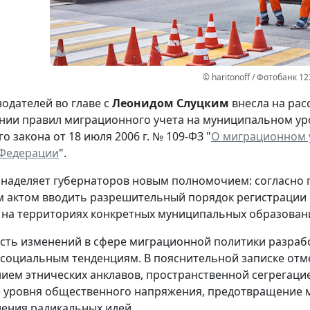
© haritonoff / Фотобанк 1
нодателей во главе с
Леонидом Слуцким
внесла на рас
нии правил миграционного учета на муниципальном ур
 закона от 18 июля 2006 г. № 109-ФЗ "
О миграционном у
 Федерации
".
наделяет губернаторов новым полномочием: согласно 
м актом вводить разрешительный порядок регистрации и
на территориях конкретных муниципальных образован
ть изменений в сфере миграционной политики разраб
социальным тенденциям. В пояснительной записке отме
ем этнических анклавов, пространственной сегрегацией
 уровня общественного напряжения, предотвращение 
ения радикальных идей.