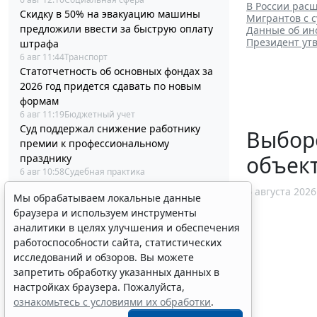
В России рас
Скидку в 50% на эвакуацию машины
Мигрантов с 
предложили ввести за быструю оплату
Данные об ин
Президент ут
штрафа
6 авг 11:44
Транспорт
Статотчетность об основных фондах за
2026 год придется сдавать по новым
формам
6 авг 11:19
Бюджетный учет
Суд поддержал снижение работнику
Выборо
премии к профессиональному
объек
празднику
6 авг 10:58
Судебная практика
Бензин экологических классов
6 августа 2026
Мы обрабатываем локальные данные
Евро-2/3/4 разрешили продавать до 1
браузера и используем инструменты
июля 2027 года
аналитики в целях улучшения и обеспечения
6 авг 10:33
Транспорт
работоспособности сайта, статистических
Минстрой России разъяснил порядок
исследований и обзоров. Вы можете
корректировки проектной
запретить обработку указанных данных в
документации и сметы
6 авг 10:04
Бизнес
настройках браузера. Пожалуйста,
Вступил в силу стандарт медицинской
ознакомьтесь с условиями их обработки
.
помощи детям при иммунной