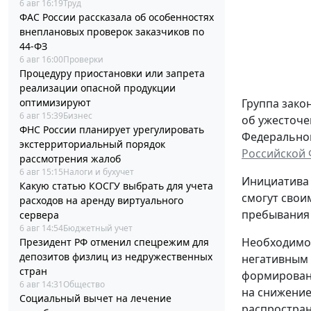
6 авг 16:19
Труд
ФАС России рассказала об особенностях
внеплановых проверок заказчиков по
44-ФЗ
6 авг 16:00
Проверки
Процедуру приостановки или запрета
реализации опасной продукции
оптимизируют
Группа зако
6 авг 15:39
Бизнес
об ужесточе
ФНС России планирует урегулировать
Федерального
экстерриториальный порядок
Российской
рассмотрения жалоб
6 авг 15:15
Налоги и бухучет
Инициатива 
Какую статью КОСГУ выбрать для учета
смогут свои
расходов на аренду виртуального
пребывания 
сервера
6 авг 14:54
Бюджетный учет
Необходимос
Президент РФ отменил спецрежим для
депозитов физлиц из недружественных
негативным 
стран
формировани
6 авг 14:31
Общество
на снижение
Социальный вычет на лечение
распростран