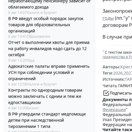
неработающему пенсионеру зависит от
облагаемого дохода
Законопроек
6 авг 14:07
Налоги и бухучет
годы
(пп."у"
В РФ введут особый порядок закупок
товаров для образовательных
договорам Р
организаций
В случае при
6 авг 13:41
Образование
Отчет о выполнении квоты для приема
на работу инвалидов надо сдать до 12
1
С текстом зако
октября
гражданства в 
6 авг 13:20
Труд
Адвокатские палаты вправе применять
Авторы:
Крис
УСН при соблюдении условий и
Теги:
2026
,
202
ограничений
Источник:
ГАР
6 авг 12:58
Налоги и бухучет
Читать ГАРАНТ
Контракты по однородным товарам
Подписать
можно заключать с одним и тем же
Документы п
едпоставщиком
Федеральный з
6 авг 12:39
Бизнес
Федерации
"
В РФ утвердили стандарт медпомощи
Федеральный з
Указ Президен
детям при наследственной
Федерации на
тирозинемии 1 типа
Читайте такж
6 авг 12:10
Социальная сфера