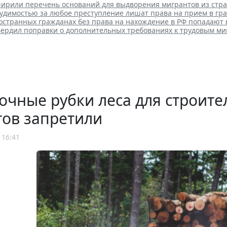
ширили перечень оснований для выдворения мигрантов из стр
судимостью за любое преступление лишат права на прием в гр
остранных гражданах без права на нахождение в РФ попадают 
вердил поправки о дополнительных требованиях к трудовым м
чные рубки леса для строит
тов запретили
 16:41