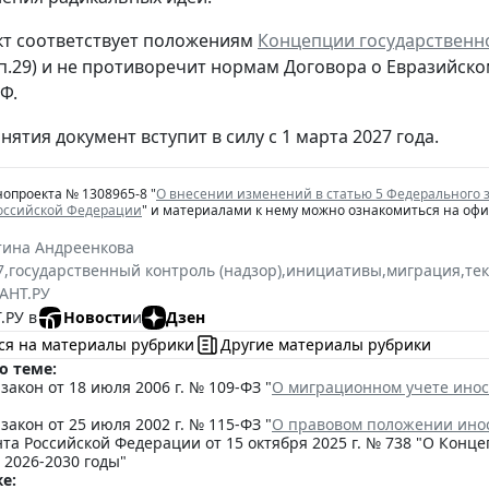
т соответствует положениям
Концепции государственн
 п.29) и не противоречит нормам Договора о Евразий
Ф.
нятия документ вступит в силу с 1 марта 2027 года.
нопроекта № 1308965-8 "
О внесении изменений в статью 5 Федерального 
Российской Федерации
" и материалами к нему можно ознакомиться на оф
тина Андреенкова
7
,
государственный контроль (надзор)
,
инициативы
,
миграция
,
те
АНТ.РУ
.РУ в
Новости
и
Дзен
ся на материалы рубрики
Другие материалы рубрики
о теме:
акон от 18 июля 2006 г. № 109-ФЗ "
О миграционном учете инос
акон от 25 июля 2002 г. № 115-ФЗ "
О правовом положении ино
та Российской Федерации от 15 октября 2025 г. № 738 "О Кон
 2026-2030 годы"
е: