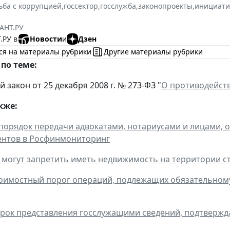
ьба с коррупцией
,
госсектор
,
госслужба
,
законопроекты
,
инициат
АНТ.РУ
.РУ в
Новости
и
Дзен
ся на материалы рубрики
Другие материалы рубрики
по теме:
закон от 25 декабря 2008 г. № 273-ФЗ "
О противодейст
кже:
порядок передачи адвокатами, нотариусами и лицами,
ентов в Росфинмониторинг
могут запретить иметь недвижимость на территории с
имостный порог операций, подлежащих обязательному
рок представления госслужащими сведений, подтвержд