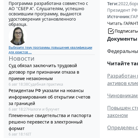
Программа разработана совместно с
Теги:
2022
,
бор
АО ''СБЕР А". Слушателям, успешно
Президент РФ
освоившим программу, выдаются
Источник:
ГАР
удостоверения установленного
Читать ГАРАНТ
образца.
Подписать
Документы 
Выберите тему программы повышения квалификации
Федеральный 
для юристов ...
Новости
Читайте та
Суд обязал заключить трудовой
договор при признании отказа в
Разработан 
приеме незаконным
активов кли
6 авг 18:38
Судебная практика
Резидентам РФ указали на нюансы
Чиновникам 
информирования об открытии счетов
за границей
Повышен сто
6 авг 18:27
Налоги и бухучет
законом
Племенные свидетельства и паспорта
решено перевести в электронный
Определен с
формат
6 авг 18:16
IT