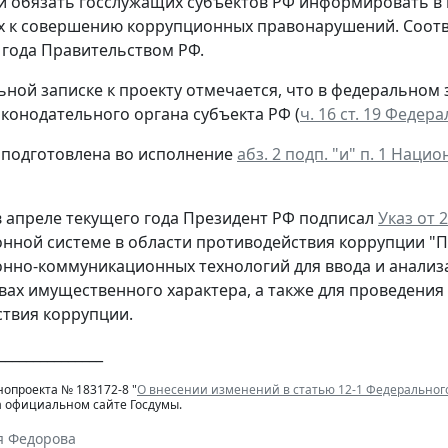
 и обязать госслужащих субъектов РФ информировать в 
х к совершению коррупционных правонарушений. Соот
2 года Правительством РФ.
ьной записке к проекту отмечается, что в федеральном 
аконодательного органа субъекта РФ (
ч. 16 ст. 19 Федер
 подготовлена во исполнение
абз. 2 подп. "и" п. 1 Нац
 апреле текущего года Президент РФ подписал
Указ от 
ной системе в области противодействия коррупции "П
но-коммуникационных технологий для ввода и анализа 
вах имущественного характера, а также для проведени
твия коррупции.
_______________
нопроекта № 183172-8 "
О внесении изменений в статью 12-1 Федеральног
а официальном сайте Госдумы.
я Федорова