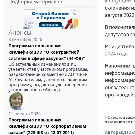
коррупции
"
Подборки материалов
склонения и
августа 202
В пояснител
Анонсы
депутатов з
8 сентября 2026
Программа повышения
Инициатива
квалификации "О контрактной
2024 годы
.
системе в сфере закупок" (44-ФЗ)"
Об актуальных изменениях в КС
Напомним, в
узнаете, став участником программы,
информацион
разработанной совместно с АО ''СБЕР
А". Слушателям, успешно освоившим
информацион
программу, выдаются удостоверения
обязательст
установленного образца.
противодейс
______________
11 августа 2026
1
С текстом зако
Программа повышения
ознакомиться н
квалификации "О корпоративном
Авторы:
Дарь
заказе" (223-ФЗ от 18.07.2011)