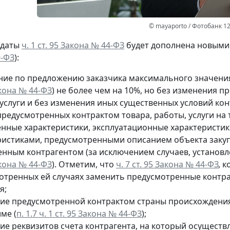
© mayaporto / Фотобанк 1
 даты
ч. 1 ст. 95 Закона № 44-ФЗ
будет дополнена новыми 
9-ФЗ
):
ние по предложению заказчика максимального значения
акона № 44-ФЗ
) не более чем на 10%, но без изменения 
услуги и без изменения иных существенных условий кон
редусмотренных контрактом товара, работы, услуги на т
енные характеристики, эксплуатационные характеристи
ристиками, предусмотренными описанием объекта закуп
енным контрагентом (за исключением случаев, установ
акона № 44-ФЗ
). Отметим, что
ч. 7 ст. 95 Закона № 44-ФЗ
, 
отренных ей случаях заменить предусмотренные контракт
я;
ие предусмотренной контрактом страны происхождения
ме (
п. 1.7 ч. 1 ст. 95 Закона № 44-ФЗ
);
ие реквизитов счета контрагента, на который осуществ