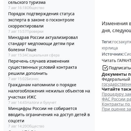
сельского туризма
7 авг 16:18
Общество
Порядок подтверждения статуса
эксперта в законе о госконтроле
Изменения 
скорректировали
дня, следую
7 авг 15:57
Проверки
Минздрав России актуализировал
Теги:
госзакуп
стандарт медпомощи детям при
юрлица
болезни Гоше
Источник:
Си
7 авг 15:34
Социальная сфера
Читать ГАРАНТ
Перечень случаев изменения
существенных условий контракта
Подписать
решили дополнить
Документы п
Федеральный з
7 авг 15:02
Бизнес
государствен
Гражданам напомнили о порядке
Читайте такж
налогообложения нежилых объектов на
Процедуру зак
участках ИЖС
ФАС России ра
7 авг 14:45
Налоги и бухучет
Контракты по
Минцифры России не собирается
При оценке з
вводить ограничения на доступ детей в
соцсети
7 авг 14:20
Общество