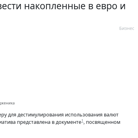
ести накопленные в евро и
Бизнес
одженика
ру для дестимулирования использования валют
1
атива представлена в документе
, посвященном