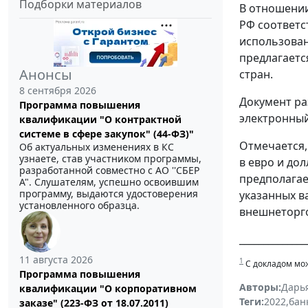
Подборки материалов
В отношении
РФ соответс
использован
предлагаетс
Анонсы
стран.
8 сентября 2026
Документ ра
Программа повышения
электронны
квалификации "О контрактной
системе в сфере закупок" (44-ФЗ)"
Отмечается,
Об актуальных изменениях в КС
узнаете, став участником программы,
в евро и до
разработанной совместно с АО ''СБЕР
предполагае
А". Слушателям, успешно освоившим
программу, выдаются удостоверения
указанных в
установленного образца.
внешнеторг
______________
11 августа 2026
1
С докладом можн
Программа повышения
Авторы:
Дарь
квалификации "О корпоративном
Теги:
2022
,
бан
заказе" (223-ФЗ от 18.07.2011)