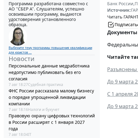
Банк России
,
П
Программа разработана совместно с
АО ''СБЕР А". Слушателям, успешно
Источник:
ГАР
освоившим программу, выдаются
Читать ГАРАНТ
удостоверения установленного
Подписать
образца.
Документы 
Федеральный 
Выберите тему программы повышения квалификации
для юристов ...
Читайте та
Новости
Персональные данные медработника
Разъяснены 
недопустимо публиковать без его
согласия
До 9 марта 
7 авг 18:27
Судебная практика
ФНС России рассказала малому бизнесу
С 1 апреля 
о порядке упрощенной ликвидации
компании
До 9 марта 
7 авг 18:16
Налоги и бухучет
Правовую охрану цифровых технологий
в России расширят с 1 января 2027
года
7 авг 18:04
IT