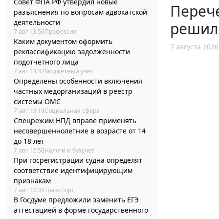
Совет ФПА РФ утвердил новые
Перече
разъяснения по вопросам адвокатской
деятельности
решил
7 авг 13:56
Профессия
Каким документом оформить
7 августа 2026
реклассификацию задолженности
подотчетного лица
7 авг 13:37
Бюджетный учет
Определены особенности включения
частных медорганизаций в реестр
системы ОМС
7 авг 13:19
Социальная сфера
Спецрежим НПД вправе применять
несовершеннолетние в возрасте от 14
до 18 лет
7 авг 12:58
Налоги и бухучет
При госрегистрации судна определят
соответствие идентифицирующим
признакам
7 авг 12:34
Транспорт
В Госдуме предложили заменить ЕГЭ
аттестацией в форме государственного