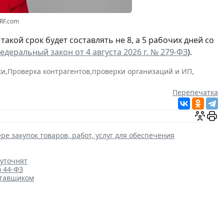
3RF.com
а такой срок будет составлять не 8, а 5 рабочих дней со
едеральный закон от 4 августа 2026 г. № 279-ФЗ
).
ки
,
Проверка контрагентов
,
проверки организаций и ИП
,
Перепечатка
ре закупок товаров, работ, услуг для обеспечения
 уточнят
о 44-ФЗ
ставщиком