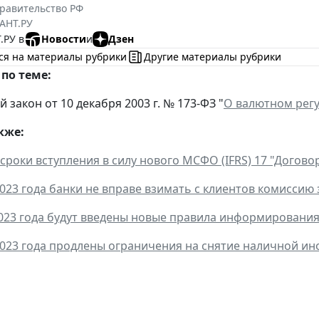
равительство РФ
АНТ.РУ
.РУ в
Новости
и
Дзен
ся на материалы рубрики
Другие материалы рубрики
по теме:
закон от 10 декабря 2003 г. № 173-ФЗ "
О валютном рег
кже:
сроки вступления в силу нового МСФО (IFRS) 17 "Догово
2023 года банки не вправе взимать с клиентов комиссию
2023 года будут введены новые правила информировани
2023 года продлены ограничения на снятие наличной и