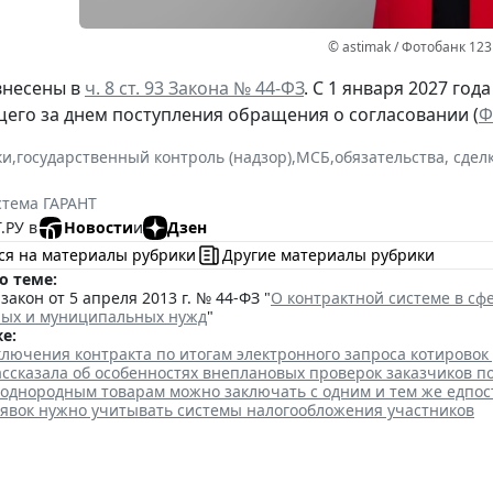
© astimak / Фотобанк 12
внесены в
ч. 8 ст. 93 Закона № 44-ФЗ
. С 1 января 2027 год
щего за днем поступления обращения о согласовании (
Ф
ки
,
государственный контроль (надзор)
,
МСБ
,
обязательства, сдел
стема ГАРАНТ
.РУ в
Новости
и
Дзен
ся на материалы рубрики
Другие материалы рубрики
о теме:
акон от 5 апреля 2013 г. № 44-ФЗ "
О контрактной системе в сфе
ных и муниципальных нужд
"
е:
лючения контракта по итогам электронного запроса котировок
ссказала об особенностях внеплановых проверок заказчиков п
 однородным товарам можно заключать с одним и тем же едпо
аявок нужно учитывать системы налогообложения участников