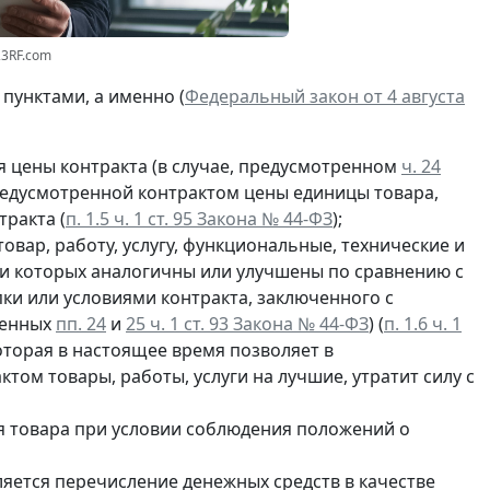
23RF.com
пунктами, а именно (
Федеральный закон от 4 августа
 цены контракта (в случае, предусмотренном
ч. 24
предусмотренной контрактом цены единицы товара,
тракта (
п. 1.5 ч. 1 ст. 95 Закона № 44-ФЗ
);
овар, работу, услугу, функциональные, технические и
ки которых аналогичны или улучшены по сравнению с
ки или условиями контракта, заключенного с
ленных
пп. 24
и
25 ч. 1 ст. 93 Закона № 44-ФЗ
) (
п. 1.6 ч. 1
которая в настоящее время позволяет в
ом товары, работы, услуги на лучшие, утратит силу с
 товара при условии соблюдения положений о
ляется перечисление денежных средств в качестве