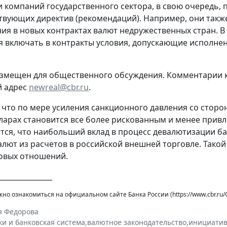
 компаний государственного сектора, в свою очередь,
твующих директив (рекомендаций). Например, они также
ия в новых контрактах валют недружественных стран. В т
я включать в контракты условия, допускающие исполне
змещен для общественного обсуждения. Комментарии к 
й адрес
newreal@cbr.ru
.
 что по мере усиления санкционного давления со стор
лларах становится все более рискованным и менее привл
тся, что наибольший вклад в процесс девалютизации б
алют из расчетов в российской внешней торговле. Такой 
овых отношений.
_______________
о ознакомиться на официальном сайте Банка России (https://www.cbr.ru/Co
я Федорова
ки и банковская система
,
валютное законодательство
,
инициати