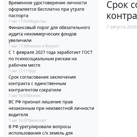
Срок с
Временное удостоверение личности
оформляется бесплатно при утрате
контра
паспорта
7 авг 17:55
Общество
7 августа 2026
Финансовый порог для обязательного
аудита некоммерческих фондов
увеличили
7 авг 17:36
Налоги и бухучет
С 1 февраля 2027 года заработает ГОСТ
по психосоциальным рискам на
рабочем месте
7 авг 17:11
Труд
Срок согласования заключения
контракта с единственным
контрагентом сократили
7 авг 16:55
Бизнес
ВС РФ признал лишение прав
незаконным при неизвестной личности
водителя
7 авг 16:37
Транспорт
В РФ урегулировали вопросы
использования с/х земель для