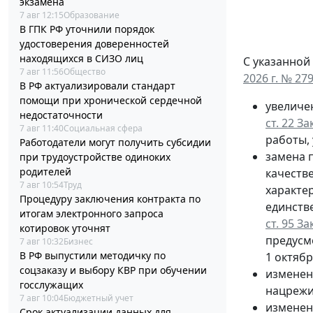
экзамена
7 авг 12:15
Образование
В ГПК РФ уточнили порядок
удостоверения доверенностей
находящихся в СИЗО лиц
С указанной
7 авг 11:56
Общество
2026 г. № 27
В РФ актуализировали стандарт
помощи при хронической сердечной
увеличе
недостаточности
ст. 22 З
7 авг 11:40
Социальная сфера
работы, 
Работодатели могут получить субсидии
замена п
при трудоустройстве одиноких
родителей
качеств
7 авг 10:54
Труд
характе
Процедуру заключения контракта по
единств
итогам электронного запроса
ст. 95 З
котировок уточнят
предусм
7 авг 10:32
Бизнес
В РФ выпустили методичку по
1 октябр
соцзаказу и выбору КВР при обучении
изменен
госслужащих
нацрежи
7 авг 10:04
Бюджетный учет
изменен
Срок актуализации данных для