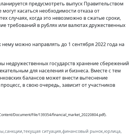
 планируется предусмотреть выпуск Правительством
 могут касаться необходимости отказа от
ех случаях, когда это невозможно в сжатые сроки,
ние требований в рублях или валютах дружественных
нему можно направлять до 1 сентября 2022 года на
оны недружественных государств хранение сбережений
екательным для населения и бизнеса. Вместе с тем
анковских балансов может внести вытеснение
процесс, в свою очередь, зависит от участников
ntent/Document/File/139354/financial_market_20220804.pdf).
вы
,
санкции
,
текущая ситуация
,
финансовый рынок
,
юрлица
,