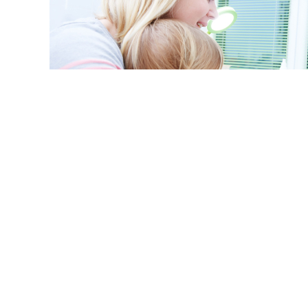
© kadmy / Фотобанк 123
ссии утвердил стандарт медпомощи детям при наследс
драва России от 26 июня 2026 г. № 649н (зарег. в Минюст
должительность лечения законченного случая – 365 дне
итрипсина в крови, содержание органических кислот в 
нов в крови методом тандемной масс-спектрометрии.
лекпрепаратов включены нитизинон (в разных дозах) и 