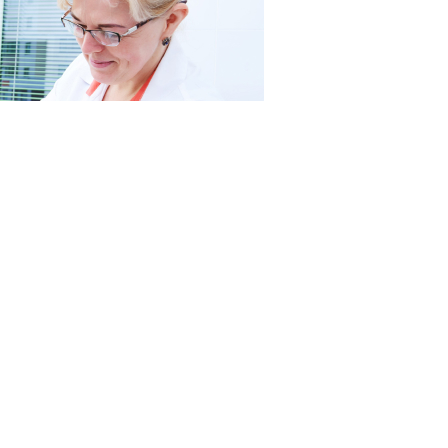
RF.com
твенной тирозинемии 1 типа (код по МКБ
Е70.2
)
е 30.07.2026)
).
й. Для диагностики могут определить активность
моче, а также концентрацию аминокислот и
раствор натрия хлорида. Лечебное питание –