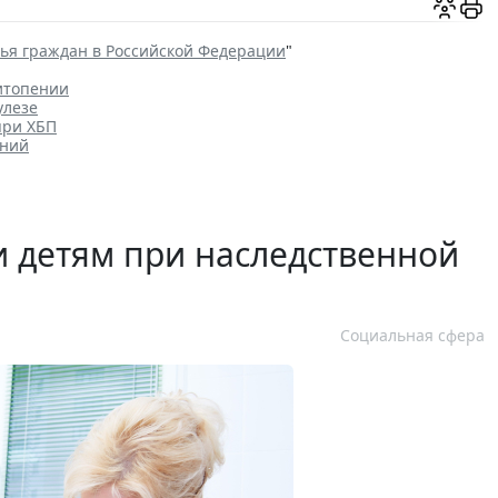
вья граждан в Российской Федерации
"
итопении
улезе
при ХБП
ений
 детям при наследственной
Социальная сфера