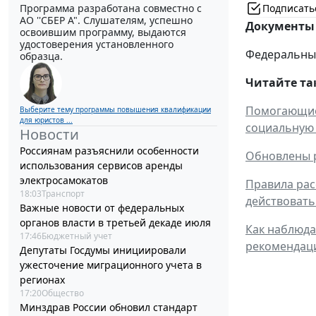
Подписать
Программа разработана совместно с
АО ''СБЕР А". Слушателям, успешно
Документы 
освоившим программу, выдаются
удостоверения установленного
Федеральный 
образца.
Читайте та
Помогающие 
Выберите тему программы повышения квалификации
для юристов ...
социальную 
Новости
Россиянам разъяснили особенности
Обновлены р
использования сервисов аренды
электросамокатов
Правила рас
18:03
Транспорт
действовать
Важные новости от федеральных
органов власти в третьей декаде июля
Как наблюда
17:46
Бюджетный учет
рекомендац
Депутаты Госдумы инициировали
ужесточение миграционного учета в
регионах
17:20
Общество
Минздрав России обновил стандарт