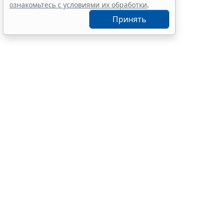
10:58
Судебная практика
ознакомьтесь с условиями их обработки
.
Принять
Минздрав Ро
(
Приказ Минз
Средняя про
альфа-1-ант
ацилкарнити
В перечень 