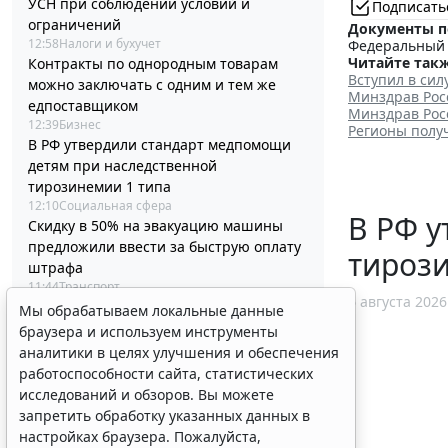
УСН при соблюдении условий и
Подписать
ограничений
Документы п
12:58
Налоги и бухучет
Федеральный з
Читайте такж
Контракты по однородным товарам
Вступил в си
можно заключать с одним и тем же
Минздрав Рос
едпоставщиком
Минздрав Рос
12:39
Бизнес
Регионы получ
В РФ утвердили стандарт медпомощи
детям при наследственной
тирозинемии 1 типа
12:10
Социальная сфера
В РФ у
Скидку в 50% на эвакуацию машины
предложили ввести за быструю оплату
тироз
штрафа
11:44
Транспорт
6 августа 2026
Статотчетность об основных фондах за
Мы обрабатываем локальные данные
2026 год придется сдавать по новым
браузера и используем инструменты
формам
аналитики в целях улучшения и обеспечения
11:19
Бюджетный учет
работоспособности сайта, статистических
Суд поддержал снижение работнику
исследований и обзоров. Вы можете
премии к профессиональному
запретить обработку указанных данных в
празднику
настройках браузера. Пожалуйста,