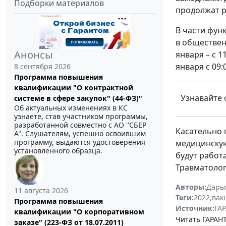
Подборки материалов
продолжат р
В части фун
в обществен
Анонсы
января – с 1
января с 09:
8 сентября 2026
Программа повышения
квалификации "О контрактной
Узнавайте 
системе в сфере закупок" (44-ФЗ)"
Об актуальных изменениях в КС
узнаете, став участником программы,
разработанной совместно с АО ''СБЕР
Касательно 
А". Слушателям, успешно освоившим
программу, выдаются удостоверения
медицинскую
установленного образца.
будут работ
Травматолог
Авторы:
Дарь
11 августа 2026
Теги:
2022
,
вак
Программа повышения
Источник:
ГАР
квалификации "О корпоративном
Читать ГАРАНТ
заказе" (223-ФЗ от 18.07.2011)