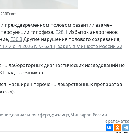
123RF.com
при преждевременном половом развитии взамен
иперфункции гипофиза,
Е28.1
Избыток андрогенов,
ние,
Е30.8
Другие нарушения полового созревания,
17 июня 2026 г. № 624н, зарег. в Минюсте России 22
чень лабораторных диагностических исследований не
КТ надпочечников.
лся. Расширен перечень лекарственных препаратов
озол).
нение
,
социальная сфера
,
физлица
,
Минздрав России
Перепечатка