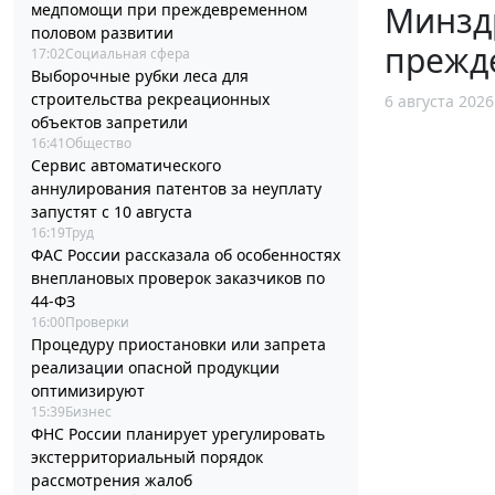
Минзд
медпомощи при преждевременном
половом развитии
прежд
17:02
Социальная сфера
Выборочные рубки леса для
строительства рекреационных
6 августа 2026
объектов запретили
16:41
Общество
Сервис автоматического
аннулирования патентов за неуплату
запустят с 10 августа
16:19
Труд
ФАС России рассказала об особенностях
внеплановых проверок заказчиков по
44-ФЗ
16:00
Проверки
Процедуру приостановки или запрета
реализации опасной продукции
оптимизируют
15:39
Бизнес
ФНС России планирует урегулировать
экстерриториальный порядок
рассмотрения жалоб