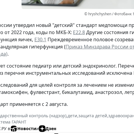
© hryshchyshen / Фотобанк 
ссии утвердил новый "детский" стандарт медпомощи 
о от 2022 года, коды по МКБ-Х:
Е22.8
Другие состояния г
ункция яичек,
Е30.1
Преждевременное половое созрева
андулярная гиперфункция (
Приказ Минздрава России от 
да)
.
ет состояние педиатр или детский эндокринолог. Пере
из перечня инструментальных исследований исключена 
следований для целей контроля за лечением не измени
тамоксифен, фулвестрант, бикалутамид, анастрозол, летр
арт применяется с 2 августа.
ударственный контроль (надзор)
,
дети
,
защита детей
,
здравоохра
стема ГАРАНТ
.РУ в
Новости
и
Дзен