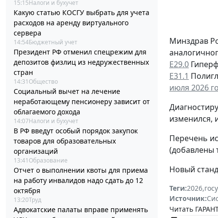
15:15
Налоги и бухучет
Какую статью КОСГУ выбрать для учета
расходов на аренду виртуального
сервера
Минздрав Ро
14:54
Бюджетный учет
аналогичног
Президент РФ отменил спецрежим для
депозитов физлиц из недружественных
Е29.0
Гиперф
стран
Е31.1
Полигл
14:31
Общество
июля 2026 го
Социальный вычет на лечение
неработающему пенсионеру зависит от
Диагностиру
облагаемого дохода
изменился, 
14:07
Налоги и бухучет
В РФ введут особый порядок закупок
Перечень ис
товаров для образовательных
(добавлены 
организаций
13:41
Образование
Новый станд
Отчет о выполнении квоты для приема
на работу инвалидов надо сдать до 12
Теги:
2026
,
гос
октября
Источник:
Си
13:20
Труд
Читать ГАРАНТ
Адвокатские палаты вправе применять