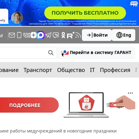
м
Войти
Eng
Перейти в систему ГАРАНТ
ование
Транспорт
Общество
IT
Профессия
П
фике работы медучреждений в новогодние праздники