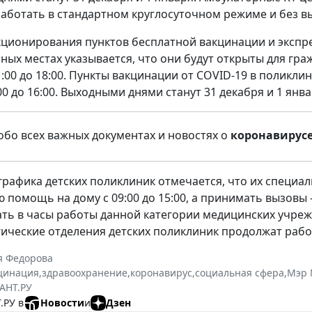
аботать в стандартном круглосуточном режиме и без в
кционирования пунктов бесплатной вакцинации и эксп
ных местах указывается, что они будут открыты для граж
1:00 до 18:00. Пункты вакцинации от COVID-19 в поликлин
00 до 16:00. Выходными днями станут 31 декабря и 1 янва
обо всех важных документах и новостях о
коронавирусе
графика детских поликлиник отмечается, что их специали
 помощь на дому с 09:00 до 15:00, а принимать вызовы 
ать в часы работы данной категории медицинских учрежд
ические отделения детских поликлиник продолжат работа
я Федорова
цинация
,
здравоохранение
,
коронавирус
,
социальная сфера
,
Мэр 
АНТ.РУ
.РУ в
Новости
и
Дзен