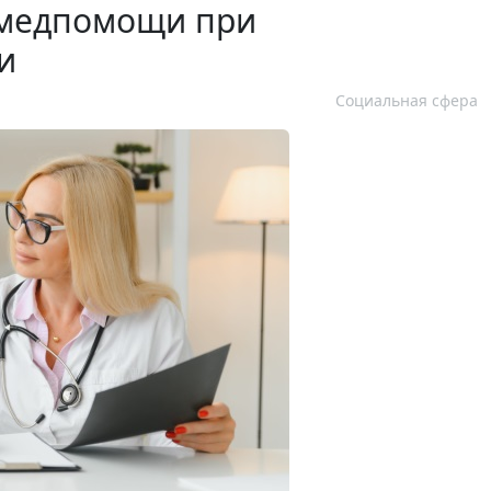
 медпомощи при
и
Социальная сфера