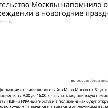
тельство Москвы напомнило о
реждений в новогодние празд
21 11:41
marcotrapani / Depositpho
формации с официального сайта Мэра Москвы, с 31 дека
циентов с 9:00 до 16:00, оказывать медицинскую помощь 
неты ПЦР- и ИФА-диагностики в поликлиниках будут отк
нями станут 31 декабря и 1 января. Амбулаторные КТ-