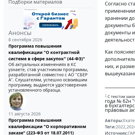
Подборки материалов
Согласно ст
применении 
хранении до
документы б
Анонсы
документы и
деятельност
8 сентября 2026
Программа повышения
Как поясняе
квалификации "О контрактной
дополнитель
системе в сфере закупок" (44-ФЗ)"
Об актуальных изменениях в КС
них, и разм
узнаете, став участником программы,
вышеуказанн
разработанной совместно с АО ''СБЕР
А". Слушателям, успешно освоившим
программу, выдаются удостоверения
______________
установленного образца.
1
С текстом зако
года № 62н 
в бухгалтер
правовых акт
11 августа 2026
Программа повышения
Авторы:
Екат
квалификации "О корпоративном
Теги:
2022
,
202
заказе" (223-ФЗ от 18.07.2011)
Источник:
ГАР