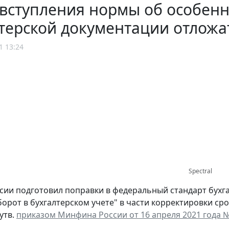
вступления нормы об особенн
терской документации отложат
1 13:24
Spectral
ии подготовил поправки в федеральный стандарт бухга
орот в бухгалтерском учете" в части корректировки ср
утв.
приказом Минфина России от 16 апреля 2021 года 