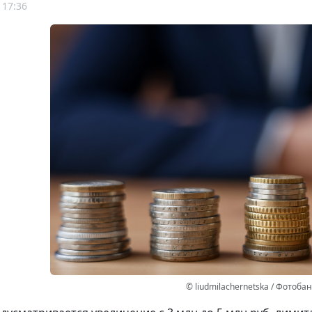
 17:36
© liudmilachernetska / Фотоба