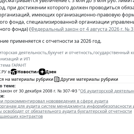
дусматривается увеличение с 3 млн до 5 млн руб. лими
 год, при достижении которого должен проводиться обяз
организаций, имеющих организационно-правовую форму
го фонда, специализированной организации управлени
ого фонда) (
Федеральный закон от 4 августа 2026 г. № 
ние применяется с отчетности за 2026 год.
иторская деятельность
,
бухучет и отчетность
,
государственный к
анизаций и ИП
стема ГАРАНТ
.РУ в
Новости
и
Дзен
ся на материалы рубрики
Другие материалы рубрики
о теме:
акон от 30 декабря 2008 г. № 307-ФЗ "
Об аудиторской деятельн
е:
и прокомментировал нововведения в сфере аудита
 органам для аудита систем менеджмента информбезопасности 
освободят от обязательного аудита бухгалтерской отчетности
ещающих контрактов