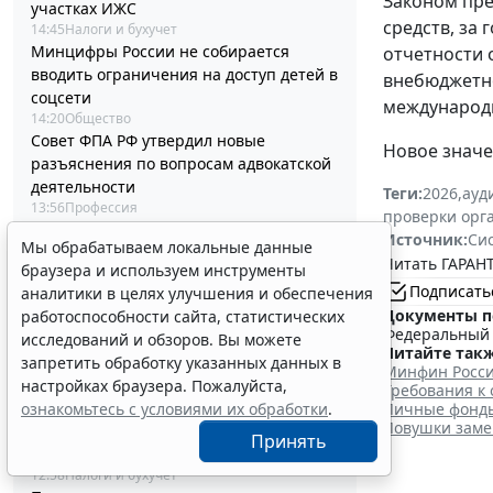
Законом пре
участках ИЖС
средств, за
14:45
Налоги и бухучет
Минцифры России не собирается
отчетности 
вводить ограничения на доступ детей в
внебюджетно
соцсети
международн
14:20
Общество
Совет ФПА РФ утвердил новые
Новое значе
разъяснения по вопросам адвокатской
деятельности
Теги:
2026
,
ауд
13:56
Профессия
проверки орг
Каким документом оформить
Источник:
Си
Мы обрабатываем локальные данные
реклассификацию задолженности
Читать ГАРАНТ
браузера и используем инструменты
подотчетного лица
Подписать
аналитики в целях улучшения и обеспечения
13:37
Бюджетный учет
Документы п
работоспособности сайта, статистических
Определены особенности включения
Федеральный з
исследований и обзоров. Вы можете
частных медорганизаций в реестр
Читайте такж
запретить обработку указанных данных в
системы ОМС
Минфин Росси
настройках браузера. Пожалуйста,
13:19
Социальная сфера
Требования к
Спецрежим НПД вправе применять
Личные фонды 
ознакомьтесь с условиями их обработки
.
Ловушки зам
несовершеннолетние в возрасте от 14
Принять
до 18 лет
12:58
Налоги и бухучет