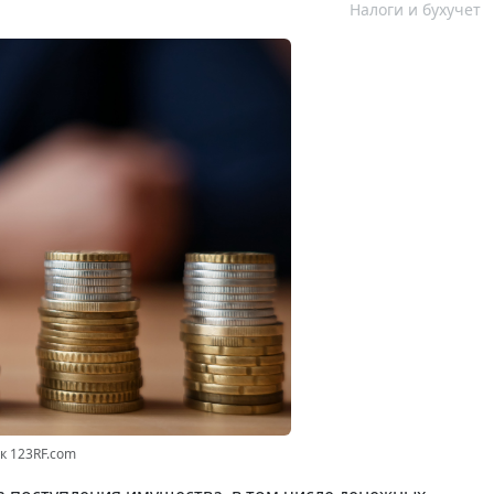
Налоги и бухучет
нк 123RF.com