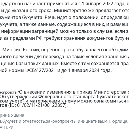
андарту он начинает применяться с 1 января 2022 года,
и до указанного срока. Министерство же предлагает от
кументов бухучета. Речь идет о положении, определяю
ухучета, а также данные, содержащиеся в них, и размещ
 информации заграницей можно только в случае, если з
и за пределами РФ требуют хранения документов бухуче
т Минфин России, перенос срока обусловлен необходи
ного времени для перехода на такие условия хранения 
ещения базы таких данных. Вместе с тем сохраняется п
ой нормы ФСБУ 27/2021 и до 1 января 2024 года.
_______________
О внесении изменения в приказ Министерства 
нопроекта "
"Об утверждении Федерального стандарта бухгалтерског
ском учете" и материалами к нему можно ознакомиться
ов (ID: 01/02/11-21/00122897).
ерина Уцына
4
,
бухучет и отчетность
,
законопроекты
,
инициативы
,
ИП
,
юрлица
,
АНТ.РУ