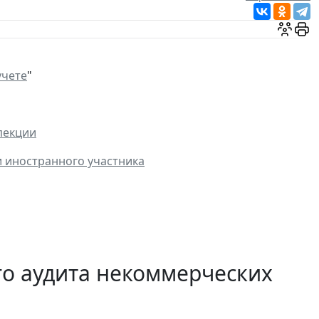
учете
"
пекции
и иностранного участника
го аудита некоммерческих