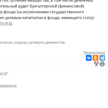
та поступления имущества, в том числе денежных
ательный аудит бухгалтерской (финансовой)
 фонда (за исключением государственного
я целевым капиталом и фонда, имеющего статус
318-ФЗ
).
онтроль (надзор)
,
проверка документов
,
Перепечатка
ости
"
изменятся