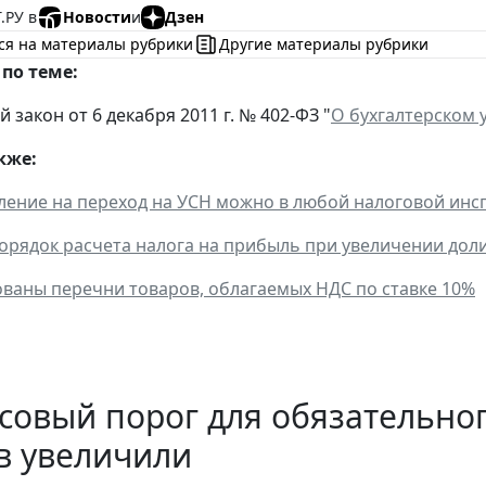
.РУ в
Новости
и
Дзен
ся на материалы рубрики
Другие материалы рубрики
по теме:
закон от 6 декабря 2011 г. № 402-ФЗ "
О бухгалтерском 
кже:
ление на переход на УСН можно в любой налоговой инс
орядок расчета налога на прибыль при увеличении дол
ваны перечни товаров, облагаемых НДС по ставке 10%
овый порог для обязательно
в увеличили