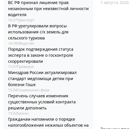
7 августа 2026
ВС РФ признал лишение прав
незаконным при неизвестной личности
водителя
16:37
Транспорт
В РФ урегулировали вопросы
использования с/х земель для
сельского туризма
16:18
Общество
Порядок подтверждения статуса
эксперта в законе о госконтроле
скорректировали
15:57
Проверки
Минздрав России актуализировал
стандарт медпомощи детям при
болезни Гоше
15:34
Социальная сфера
Перечень случаев изменения
существенных условий контракта
решили дополнить
15:02
Бизнес
Гражданам напомнили о порядке
налогообложения нежилых объектов на