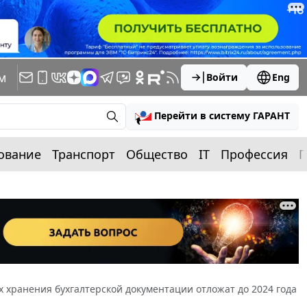
м
Войти
Eng
Перейти в систему ГАРАНТ
ование
Транспорт
Общество
IT
Профессия
П
 хранения бухгалтерской документации отложат до 2024 года