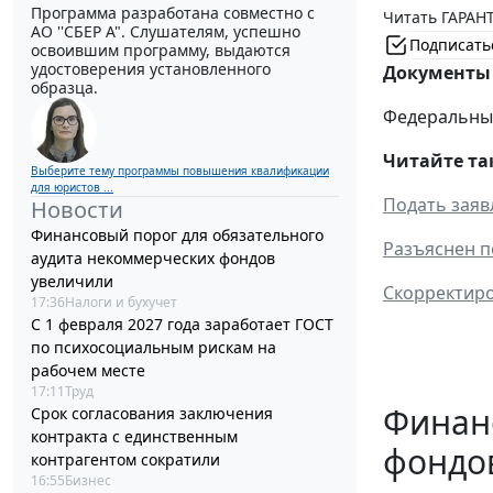
Программа разработана совместно с
Читать ГАРАНТ
АО ''СБЕР А". Слушателям, успешно
Подписать
освоившим программу, выдаются
удостоверения установленного
Документы 
образца.
Федеральный 
Читайте та
Выберите тему программы повышения квалификации
для юристов ...
Подать заяв
Новости
Финансовый порог для обязательного
Разъяснен п
аудита некоммерческих фондов
увеличили
Скорректиро
17:36
Налоги и бухучет
С 1 февраля 2027 года заработает ГОСТ
по психосоциальным рискам на
рабочем месте
17:11
Труд
Финанс
Срок согласования заключения
контракта с единственным
фондо
контрагентом сократили
16:55
Бизнес