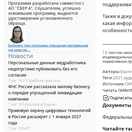
Программа разработана совместно с
поддерживат
АО ''СБЕР А". Слушателям, успешно
освоившим программу, выдаются
Также в док
удостоверения установленного
какая инфор
образца.
особенности
______________
Выберите тему программы повышения квалификации
для юристов ...
1
С текстом зако
Новости
индивидуальных 
нормативных пра
Персональные данные медработника
недопустимо публиковать без его
Авторы:
Екат
согласия
Теги:
2021
,
ауд
7 авг 18:27
Судебная практика
Источник:
ГАР
ФНС России рассказала малому бизнесу
Читать ГАРАНТ
о порядке упрощенной ликвидации
Подписать
компании
7 авг 18:16
Налоги и бухучет
Документы 
Правовую охрану цифровых технологий
в России расширят с 1 января 2027
Федеральный 
года
Читайте та
7 авг 18:04
IT