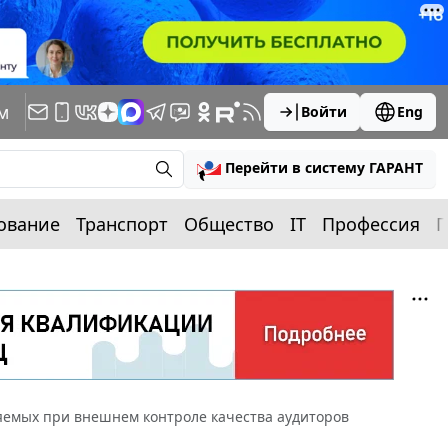
м
Войти
Eng
Перейти в систему ГАРАНТ
ование
Транспорт
Общество
IT
Профессия
П
яемых при внешнем контроле качества аудиторов