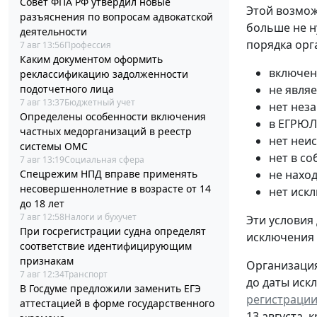
Совет ФПА РФ утвердил новые
Этой возмож
разъяснения по вопросам адвокатской
больше не н
деятельности
порядка орг
7 авг 13:56
Профессия
Каким документом оформить
включен
реклассификацию задолженности
подотчетного лица
не явля
7 авг 13:37
Бюджетный учет
нет нез
Определены особенности включения
в ЕГРЮЛ
частных медорганизаций в реестр
нет неи
системы ОМС
нет в с
7 авг 13:19
Социальная сфера
Спецрежим НПД вправе применять
не нахо
несовершеннолетние в возрасте от 14
нет иск
до 18 лет
7 авг 12:58
Налоги и бухучет
Эти условия
При госрегистрации судна определят
исключения
соответствие идентифицирующим
признакам
Организация
7 авг 12:34
Транспорт
до даты иск
В Госдуме предложили заменить ЕГЭ
регистрации
аттестацией в форме государственного
13 августа, 