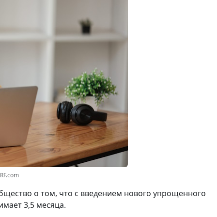
3RF.com
щество о том, что с введением нового упрощенного
мает 3,5 месяца.