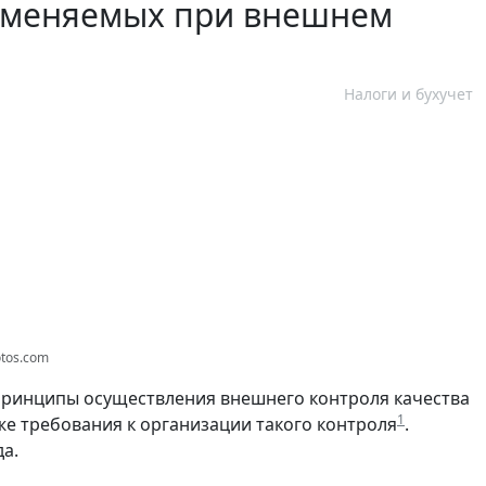
рименяемых при внешнем
Налоги и бухучет
otos.com
принципы осуществления внешнего контроля качества
1
же требования к организации такого контроля
.
а.