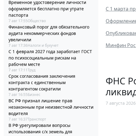
Временное удостоверение личности
С 1 марта п
оформляется бесплатно при утрате
паспорта
Оформление 
7 авг 17:55
Общество
Финансовый порог для обязательного
Опубликован
аудита некоммерческих фондов
увеличили
Минфин Росс
7 авг 17:36
Налоги и бухучет
С 1 февраля 2027 года заработает ГОСТ
по психосоциальным рискам на
рабочем месте
7 авг 17:11
Труд
Срок согласования заключения
ФНС Ро
контракта с единственным
ликви
контрагентом сократили
7 авг 16:55
Бизнес
ВС РФ признал лишение прав
7 августа 2026
незаконным при неизвестной личности
водителя
7 авг 16:37
Транспорт
В РФ урегулировали вопросы
использования с/х земель для