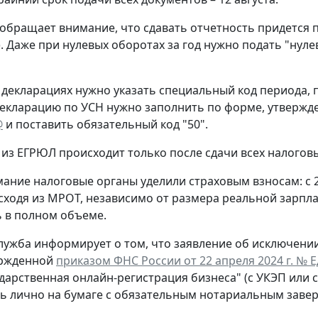
обращает внимание, что сдавать отчетность придется 
. Даже при нулевых оборотах за год нужно подать "нул
 декларациях нужно указать специальный код периода
екларацию по УСН нужно заполнить по форме, утверж
@
и поставить обязательный код "50".
из ЕГРЮЛ происходит только после сдачи всех налогов
ание налоговые органы уделили страховым взносам: с 
сходя из МРОТ, независимо от размера реальной зарпла
 в полном объеме.
лужба информирует о том, что заявление об исключени
ержденной
приказом ФНС России от 22 апреля 2024 г. № 
ударственная онлайн-регистрация бизнеса" (с УКЭП или 
ь лично на бумаге с обязательным нотариальным заве