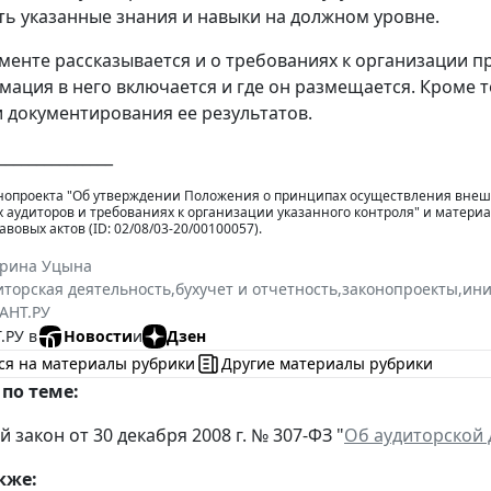
ь указанные знания и навыки на должном уровне.
ументе рассказывается и о требованиях к организации п
мация в него включается и где он размещается. Кроме т
 документирования ее результатов.
_______________
нопроекта "Об утверждении Положения о принципах осуществления внешн
аудиторов и требованиях к организации указанного контроля" и матери
вовых актов (ID: 02/08/03-20/00100057).
ерина Уцына
иторская деятельность
,
бухучет и отчетность
,
законопроекты
,
ин
АНТ.РУ
.РУ в
Новости
и
Дзен
ся на материалы рубрики
Другие материалы рубрики
по теме:
закон от 30 декабря 2008 г. № 307-ФЗ "
Об аудиторской 
кже: