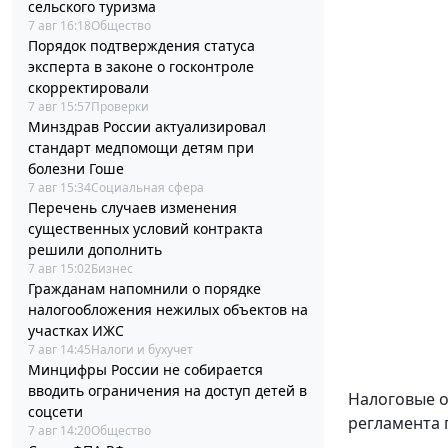
сельского туризма
7 авг 16:18
Общество
Порядок подтверждения статуса
эксперта в законе о госконтроле
скорректировали
7 авг 15:57
Проверки
Минздрав России актуализировал
стандарт медпомощи детям при
болезни Гоше
7 авг 15:34
Социальная сфера
Перечень случаев изменения
существенных условий контракта
решили дополнить
7 авг 15:02
Бизнес
Гражданам напомнили о порядке
налогообложения нежилых объектов на
участках ИЖС
7 авг 14:45
Налоги и бухучет
Минцифры России не собирается
вводить ограничения на доступ детей в
Налоговые о
соцсети
регламента 
7 авг 14:20
Общество