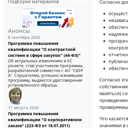
Подборки материалов
Согласно до
осущест
независ
обеспеч
Анонсы
надлежа
8 сентября 2026
прозрач
Программа повышения
контрол
квалификации "О контрактной
отчетнос
системе в сфере закупок" (44-ФЗ)"
Об актуальных изменениях в КС
публично
узнаете, став участником программы,
обеспеч
разработанной совместно с АО ''СБЕР
А". Слушателям, успешно освоившим
Согласно эт
программу, выдаются удостоверения
установленного образца.
собственник
являться) с
проведению 
проверяемый
11 августа 2026
Программа повышения
Что касаетс
квалификации "О корпоративном
знаниями в 
заказе" (223-ФЗ от 18.07.2011)