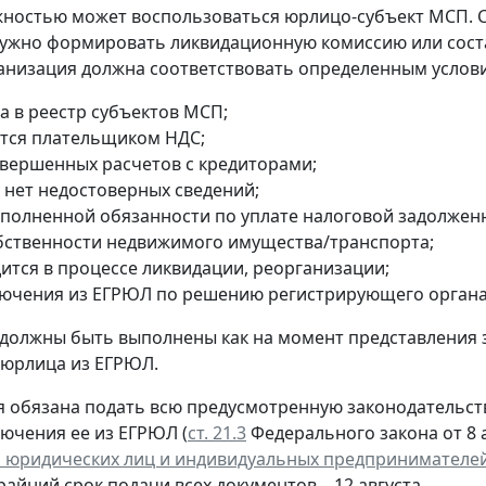
ностью может воспользоваться юрлицо-субъект МСП. 
ужно формировать ликвидационную комиссию или сост
анизация должна соответствовать определенным услов
а в реестр субъектов МСП;
ется плательщиком НДС;
авершенных расчетов с кредиторами;
 нет недостоверных сведений;
сполненной обязанности по уплате налоговой задолжен
обственности недвижимого имущества/транспорта;
дится в процессе ликвидации, реорганизации;
лючения из ЕГРЮЛ по решению регистрирующего органа
 должны быть выполнены как на момент представления 
 юрлица из ЕГРЮЛ.
 обязана подать всю предусмотренную законодательств
лючения ее из ЕГРЮЛ (
ст. 21.3
Федерального закона от 8 а
 юридических лиц и индивидуальных предпринимателе
крайний срок подачи всех документов – 12 августа.