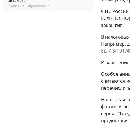
экзамена
7 авг 12:15
Образование
ФНС России 
ЕСХН, ОСНО)
закрытия.
В налоговых
Например, д
ЕД-7-3/1017
Исключение 
Особое вним
считаются и
перечислить
Налоговая с
форме, утв
сервис "Гос
предоставит