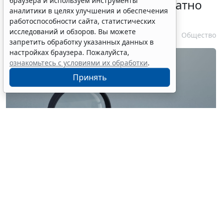
браузера и используем инструменты
личности оформляется бесплатно
аналитики в целях улучшения и обеспечения
при утрате паспорта
работоспособности сайта, статистических
исследований и обзоров. Вы можете
7 августа 2026 17:55
Общество
запретить обработку указанных данных в
настройках браузера. Пожалуйста,
ознакомьтесь с условиями их обработки
.
Принять
© ilixe48 / Фотобанк 123RF.com
Россиянам напомнили, как подтвердить свою
личность при отсутствии основного документа для
идентификации гражданина. Для этого необходимо