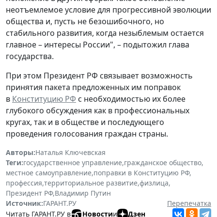
неотъемлемое условие для прогрессивной эволюции
общества и, пусть не безошибочного, но
стабильного развития, когда незыблемым остается
главное – интересы России", – подытожил глава
государства.
При этом Президент РФ связывает возможность
принятия пакета предложенных им поправок
в
Конституцию РФ
с необходимостью их более
глубокого обсуждения как в профессиональных
кругах, так и в обществе и последующего
проведения голосования граждан страны.
Авторы:
Наталья Ключевская
Теги:
государственное управление
,
гражданское общество
,
местное самоуправление
,
поправки в Конституцию РФ
,
профессия
,
территориальное развитие
,
физлица
,
Президент РФ
,
Владимир Путин
Источник:
ГАРАНТ.РУ
Перепечатка
Читать ГАРАНТ.РУ в
Новости
и
Дзен