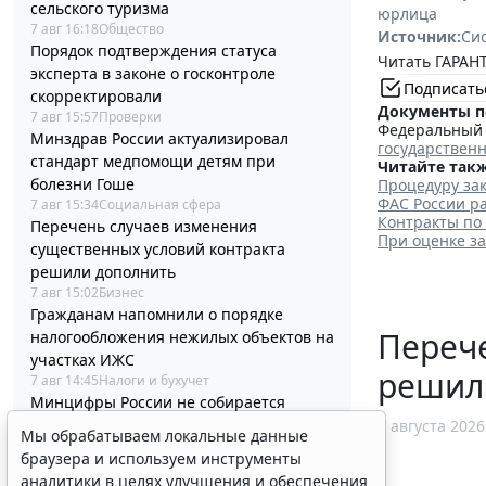
сельского туризма
юрлица
7 авг 16:18
Общество
Источник:
Си
Порядок подтверждения статуса
Читать ГАРАНТ
эксперта в законе о госконтроле
Подписать
скорректировали
Документы п
7 авг 15:57
Проверки
Федеральный з
Минздрав России актуализировал
государствен
стандарт медпомощи детям при
Читайте такж
болезни Гоше
Процедуру зак
ФАС России ра
7 авг 15:34
Социальная сфера
Контракты по
Перечень случаев изменения
При оценке з
существенных условий контракта
решили дополнить
7 авг 15:02
Бизнес
Гражданам напомнили о порядке
Перече
налогообложения нежилых объектов на
участках ИЖС
решил
7 авг 14:45
Налоги и бухучет
Минцифры России не собирается
вводить ограничения на доступ детей в
7 августа 2026
Мы обрабатываем локальные данные
соцсети
браузера и используем инструменты
7 авг 14:20
Общество
аналитики в целях улучшения и обеспечения