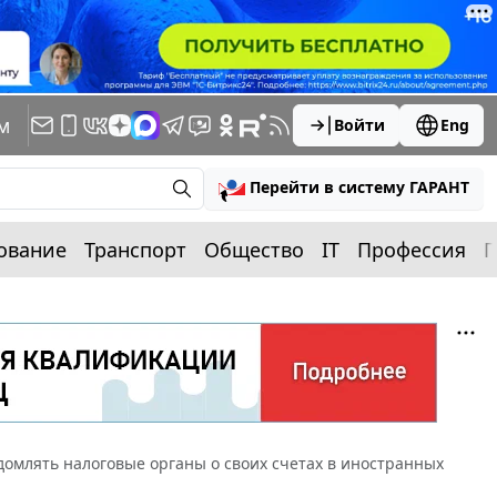
м
Войти
Eng
Перейти в систему ГАРАНТ
ование
Транспорт
Общество
IT
Профессия
П
домлять налоговые органы о своих счетах в иностранных