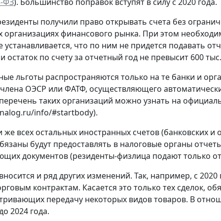
5-ФЗ
). Большинство поправок вступят в силу с 2020 года.
 резиденты получили право открывать счета без огранич
 организациях финансового рынка. При этом необходим
же устанавливается, что по ним не придется подавать о
и остаток по счету за отчетный год не превысит 600 тыс
ые льготы распространяются только на те банки и орг
-члена ОЭСР или ФАТФ, осуществляющего автоматическ
перечень таких организаций можно узнать на официал
nalog.ru/info/#startbody).
 же всех остальных иностранных счетов (банковских и 
бязаны будут предоставлять в налоговые органы отчеты
щих документов (резиденты-физлица подают только от
 вносится и ряд других изменений. Так, например, с 202
рговым контрактам. Касается это только тех сделок, об
тривающих передачу некоторых видов товаров. В отнош
о 2024 года.