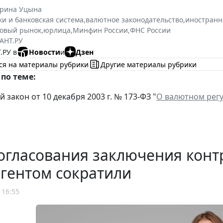
ерина Уцына
ки и банковская система
,
валютное законодательство
,
иностранн
овый рынок
,
юрлица
,
Минфин России
,
ФНС России
АНТ.РУ
.РУ в
Новости
и
Дзен
ся на материалы рубрики
Другие материалы рубрики
по теме:
закон от 10 декабря 2003 г. № 173-ФЗ "
О валютном рег
огласования заключения конт
гентом сократили
 16:55