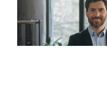
© mayaporto / Фотобанк 1
 даты
ч. 1 ст. 95 Закона № 44-ФЗ
будет дополнена новыми 
9-ФЗ
):