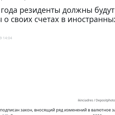
 года резиденты должны буду
 о своих счетах в иностранн
9 14:04
ikinciadres / Depositphot
 подписан закон, вносящий ряд изменений в валютное з