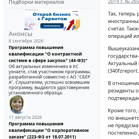
2019 г. № 26
Подборки материалов
Так, теперь
иностранных
счетах. Так
Анонсы
операций ил
8 сентября 2026
Программа повышения
Вышеуказанн
квалификации "О контрактной
государства
системе в сфере закупок" (44-ФЗ)"
Актуальный 
Об актуальных изменениях в КС
(340fzreport.
узнаете, став участником программы,
разработанной совместно с АО ''СБЕР
А". Слушателям, успешно освоившим
В отношении
программу, выдаются удостоверения
резиденты о
установленного образца.
подтверждаю
Кроме того,
11 августа 2026
по внешнето
Программа повышения
не предусма
квалификации "О корпоративном
постепенно д
заказе" (223-ФЗ от 18.07.2011)