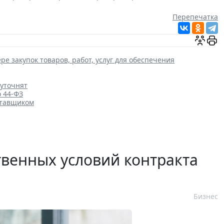
Перепечатка
ре закупок товаров, работ, услуг для обеспечения
 уточнят
о 44-ФЗ
ставщиком
венных условий контракта
Бизнес