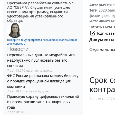
Программа разработана совместно с
Авторы:
Екат
АО ''СБЕР А". Слушателям, успешно
Теги:
2020
,
бан
освоившим программу, выдаются
физлица
,
фонд
удостоверения установленного
образца.
Источник:
ГАР
Читать ГАРАНТ
Подписать
Документы 
Выберите тему программы повышения квалификации
для юристов ...
Новости
Федеральный 
Персональные данные медработника
недопустимо публиковать без его
согласия
7 авг 18:27
Судебная практика
ФНС России рассказала малому бизнесу
Срок с
о порядке упрощенной ликвидации
компании
контра
7 авг 18:16
Налоги и бухучет
Правовую охрану цифровых технологий
7 августа 2026
в России расширят с 1 января 2027
года
7 авг 18:04
IT