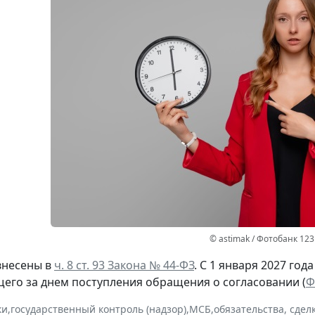
© astimak / Фотобанк 12
внесены в
ч. 8 ст. 93 Закона № 44-ФЗ
. С 1 января 2027 год
щего за днем поступления обращения о согласовании (
Ф
ки
,
государственный контроль (надзор)
,
МСБ
,
обязательства, сдел