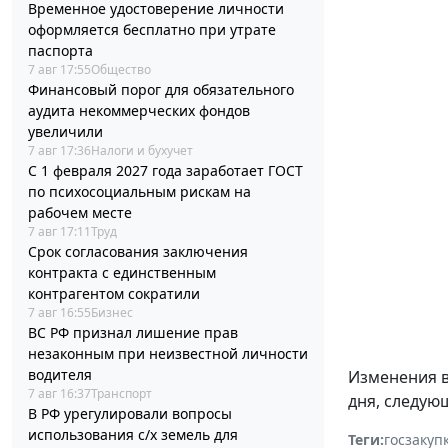
Временное удостоверение личности
оформляется бесплатно при утрате
паспорта
7 авг 17:55
Общество
Финансовый порог для обязательного
аудита некоммерческих фондов
увеличили
7 авг 17:36
Налоги и бухучет
С 1 февраля 2027 года заработает ГОСТ
по психосоциальным рискам на
рабочем месте
7 авг 17:11
Труд
Срок согласования заключения
контракта с единственным
контрагентом сократили
7 авг 16:55
Бизнес
ВС РФ признал лишение прав
незаконным при неизвестной личности
водителя
Изменения 
7 авг 16:37
Транспорт
дня, следую
В РФ урегулировали вопросы
использования с/х земель для
Теги:
госзакуп