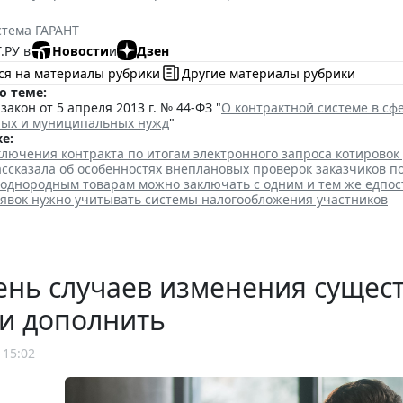
стема ГАРАНТ
.РУ в
Новости
и
Дзен
ся на материалы рубрики
Другие материалы рубрики
о теме:
акон от 5 апреля 2013 г. № 44-ФЗ "
О контрактной системе в сфе
ных и муниципальных нужд
"
е:
лючения контракта по итогам электронного запроса котировок
ссказала об особенностях внеплановых проверок заказчиков п
 однородным товарам можно заключать с одним и тем же едпо
аявок нужно учитывать системы налогообложения участников
нь случаев изменения сущест
и дополнить
 15:02