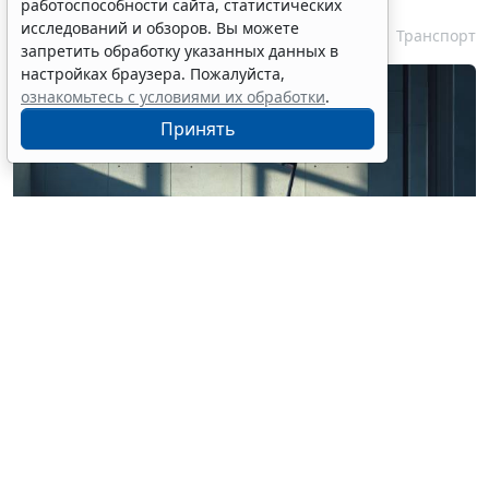
работоспособности сайта, статистических
исследований и обзоров. Вы можете
6 августа 2026 18:03
Транспорт
запретить обработку указанных данных в
настройках браузера. Пожалуйста,
ознакомьтесь с условиями их обработки
.
Принять
© ss0937943562 / Фотобанк 123RF.com
Роспотребнадзор рассказал, на что обратить
внимание при использовании системы кикшеринга.
В частности, потребителям следует ознакомиться с
пользовательским соглашением, тарифами,
правилами эксплуатации транспортного средства и