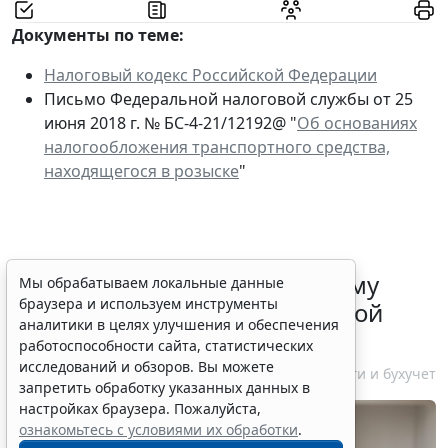
Документы по теме:
Налоговый кодекс Российской Федерации
Письмо Федеральной налоговой службы от 25
июня 2018 г. № БС-4-21/12192@ "
Об основаниях
налогообложения транспортного средства,
находящегося в розыске
"
ФНС России рассказала малому
Мы обрабатываем локальные данные
браузера и используем инструменты
бизнесу о порядке упрощенной
аналитики в целях улучшения и обеспечения
ликвидации компании
работоспособности сайта, статистических
исследований и обзоров. Вы можете
7 августа 2026 18:16
Налоги и бухучет
запретить обработку указанных данных в
настройках браузера. Пожалуйста,
ознакомьтесь с условиями их обработки
.