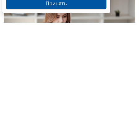
Принять
© treeratw/ Фотобанк 123RF.com
Налоговые органы на официальном сайте
информируют бизнес-сообщество о том, что с
введением нового упрощенного регламента
процедура прекращения деятельности организации
занимает 3,5 месяца.
Этой возможностью может воспользоваться