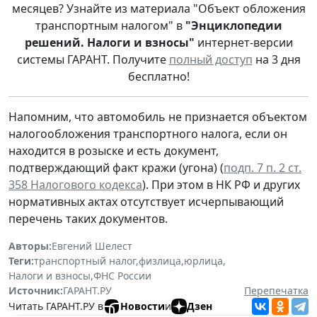
месяцев? Узнайте из материала "Объект обложения
транспортным налогом" в
"Энциклопедии
решений. Налоги и взносы"
интернет-версии
системы ГАРАНТ. Получите
полный доступ
на 3 дня
бесплатно!
Напомним, что автомобиль не признается объектом
налогообложения транспортного налога, если он
находится в розыске и есть документ,
подтверждающий факт кражи (угона) (
подп. 7 п. 2 ст.
358 Налогового кодекса
). При этом в НК РФ и других
нормативных актах отсутствует исчерпывающий
перечень таких документов.
Авторы:
Евгений Шелест
Теги:
транспортный налог
,
физлица
,
юрлица
,
Налоги и взносы
,
ФНС России
Источник:
ГАРАНТ.РУ
Перепечатка
Читать ГАРАНТ.РУ в
Новости
и
Дзен