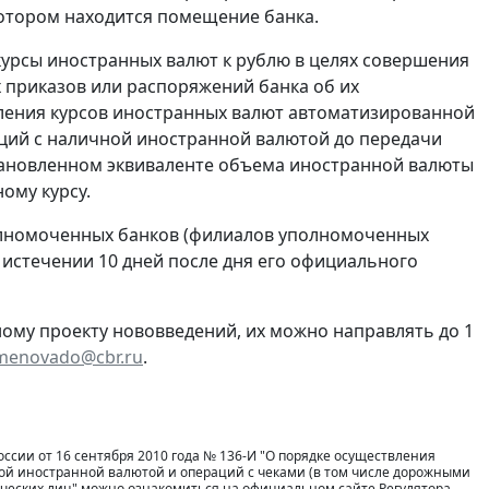
 котором находится помещение банка.
курсы иностранных валют к рублю в целях совершения
 приказов или распоряжений банка об их
овления курсов иностранных валют автоматизированной
ций с наличной иностранной валютой до передачи
тановленном эквиваленте объема иностранной валюты
ному курсу.
полномоченных банков (филиалов уполномоченных
о истечении 10 дней после дня его официального
ому проекту нововведений, их можно направлять до 1
menovado@cbr.ru
.
ссии от 16 сентября 2010 года № 136-И "О порядке осуществления
й иностранной валютой и операций с чеками (в том числе дорожными
ических лиц" можно ознакомиться на официальном сайте Регулятора.