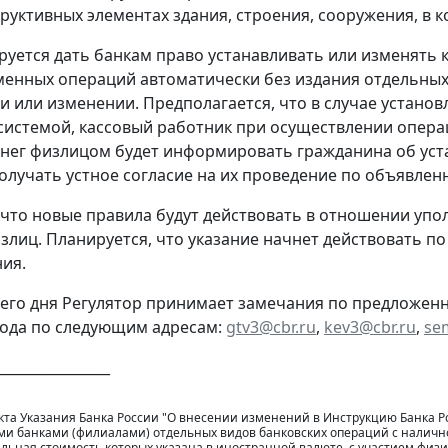
труктивных элементах здания, строения, сооружения, в
руется дать банкам право устанавливать или изменять 
енных операций автоматически без издания отдельных
и или изменении. Предполагается, что в случае устан
системой, кассовый работник при осуществлении опера
нег физлицом будет информировать гражданина об ус
получать устное согласие на их проведение по объявлен
 что новые правила будут действовать в отношении у
излиц. Планируется, что указание начнет действовать п
ния.
его дня Регулятор принимает замечания по предложенн
года по следующим адресам:
gtv3@cbr.ru
,
kev3@cbr.ru
,
se
________________
кта Указания Банка России "О внесении изменений в Инструкцию Банка Ро
и банками (филиалами) отдельных видов банковских операций с налично
льная стоимость которых указана в иностранной валюте, с участием физ