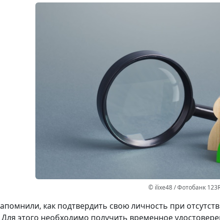
© ilixe48 / Фотобанк 123
апомнили, как подтвердить свою личность при отсутст
 Для этого необходимо получить временное удостовере