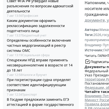
Совет ФПА РФ утвердил новые
Напомним, ч
разъяснения по вопросам адвокатской
носителе ил
деятельности
гражданина 
7 авг 13:56
Профессия
документе, 
Каким документом оформить
реклассификацию задолженности
Авторы:
Миха
подотчетного лица
Теги:
2026
,
гос
7 авг 13:37
Бюджетный учет
правопримен
Определены особенности включения
Владимир Пут
частных медорганизаций в реестр
Источник:
ГАР
системы ОМС
7 авг 13:19
Социальная сфера
Читать ГАРАНТ
Спецрежим НПД вправе применять
Подписать
несовершеннолетние в возрасте от 14
Документы п
до 18 лет
Федеральный з
7 авг 12:58
Налоги и бухучет
Указ Президен
территории Р
При госрегистрации судна определят
Постановление
соответствие идентифицирующим
Федерации, о
признакам
Читайте такж
7 авг 12:34
Транспорт
Владимир Пут
В Госдуме предложили заменить ЕГЭ
Минюст Росси
Правила форм
аттестацией в форме государственного
В РФ определ