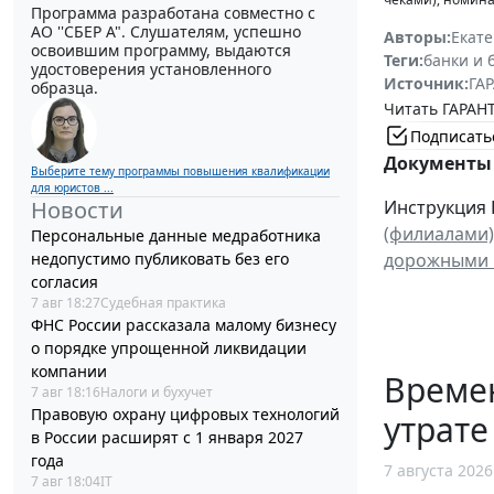
Программа разработана совместно с
АО ''СБЕР А". Слушателям, успешно
Авторы:
Екат
освоившим программу, выдаются
Теги:
банки и 
удостоверения установленного
Источник:
ГАР
образца.
Читать ГАРАНТ
Подписать
Документы 
Выберите тему программы повышения квалификации
для юристов ...
Новости
Инструкция Б
(филиалами)
Персональные данные медработника
недопустимо публиковать без его
дорожными ч
согласия
7 авг 18:27
Судебная практика
ФНС России рассказала малому бизнесу
о порядке упрощенной ликвидации
компании
Време
7 авг 18:16
Налоги и бухучет
Правовую охрану цифровых технологий
утрате
в России расширят с 1 января 2027
года
7 августа 2026
7 авг 18:04
IT