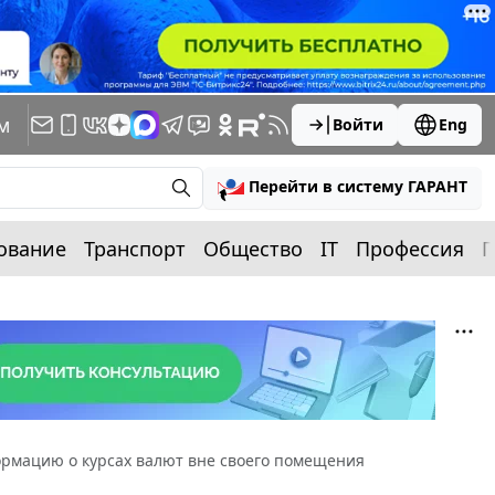
м
Войти
Eng
Перейти в систему ГАРАНТ
ование
Транспорт
Общество
IT
Профессия
П
ормацию о курсах валют вне своего помещения