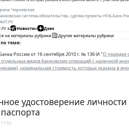
ерина Чернявская
банковская система
,
обязательства, сделки
,
проекты НПА
,
Банк Ро
АНТ.РУ
.РУ в
Новости
и
Дзен
ся на материалы рубрики
Другие материалы рубрики
по теме:
анка России от 16 сентября 2010 г. № 136-И "
О порядке
 отдельных видов банковских операций с наличной инос
еками), номинальная стоимость которых указана в ино
нное удостоверение личности
 паспорта
 17:55