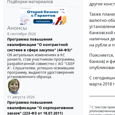
Подборки материалов
других конс
Также плани
валютно-обм
установлени
Анонсы
банковской 
8 сентября 2026
наличных де
Программа повышения
квалификации "О контрактной
на рубли и 
системе в сфере закупок" (44-ФЗ)"
Об актуальных изменениях в КС
Поясняется,
узнаете, став участником программы,
банков) и ф
разработанной совместно с АО ''СБЕР
опубликова
А". Слушателям, успешно освоившим
программу, выдаются удостоверения
установленного образца.
С сегодняшн
марта 2018 
______________
11 августа 2026
Программа повышения
1
С текстом прое
квалификации "О корпоративном
уполномоченным
заказе" (223-ФЗ от 18.07.2011)
чеками), номина