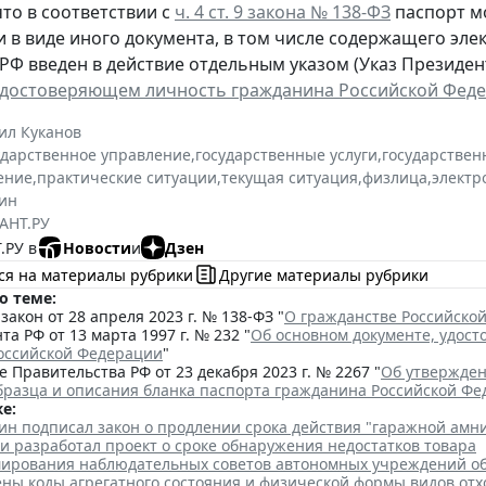
то в соответствии с
ч. 4 ст. 9 закона № 138-ФЗ
паспорт м
и в виде иного документа, в том числе содержащего эл
РФ введен в действие отдельным указом (Указ Президента
удостоверяющем личность гражданина Российской Фед
ил Куканов
ударственное управление
,
государственные услуги
,
государствен
ение
,
практические ситуации
,
текущая ситуация
,
физлица
,
электр
ин
АНТ.РУ
.РУ в
Новости
и
Дзен
ся на материалы рубрики
Другие материалы рубрики
о теме:
акон от 28 апреля 2023 г. № 138-ФЗ "
О гражданстве Российско
та РФ от 13 марта 1997 г. № 232 "
Об основном документе, удос
оссийской Федерации
"
 Правительства РФ от 23 декабря 2023 г. № 2267 "
Об утвержден
бразца и описания бланка паспорта гражданина Российской Ф
е:
ин подписал закон о продлении срока действия "гаражной амн
и разработал проект о сроке обнаружения недостатков товара
ирования наблюдательных советов автономных учреждений о
ены коды агрегатного состояния и физической формы видов отх