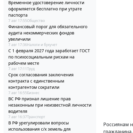
Временное удостоверение личности
оформляется бесплатно при утрате
паспорта
7 авг 17:55
Общество
Финансовый порог для обязательного
аудита некоммерческих фондов
увеличили
7 авг 17:36
Налоги и бухучет
С 1 февраля 2027 года заработает ГОСТ
по психосоциальным рискам на
рабочем месте
7 авг 17:11
Труд
Срок согласования заключения
контракта с единственным
контрагентом сократили
7 авг 16:55
Бизнес
ВС РФ признал лишение прав
незаконным при неизвестной личности
водителя
7 авг 16:37
Транспорт
В РФ урегулировали вопросы
Россиянам н
использования с/х земель для
гражданина.