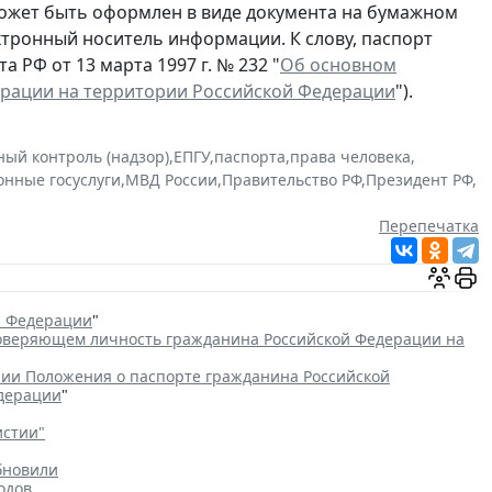
ожет быть оформлен в виде документа на бумажном
ектронный носитель информации. К слову, паспорт
 РФ от 13 марта 1997 г. № 232 "
Об основном
ерации на территории Российской Федерации
").
ный контроль (надзор)
,
ЕПГУ
,
паспорта
,
права человека
,
онные госуслуги
,
МВД России
,
Правительство РФ
,
Президент РФ
,
Перепечатка
й Федерации
"
товеряющем личность гражданина Российской Федерации на
ии Положения о паспорте гражданина Российской
едерации
"
истии"
бновили
одов