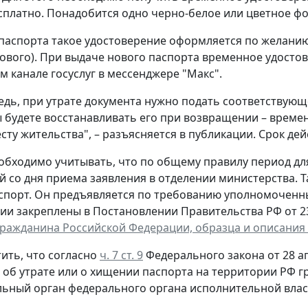
сплатно. Понадобится одно черно-белое или цветное фот
паспорта такое удостоверение оформляется по желанию 
ового). При выдаче нового паспорта временное удостов
 канале госуслуг в мессенджере "Макс".
едь, при утрате документа нужно подать соответствующ
ы будете восстанавливать его при возвращении – време
сту жительства", – разъясняется в публикации. Срок дей
обходимо учитывать, что по общему правилу период д
й со дня приема заявления в отделении министерства. 
спорт. Он предъявляется по требованию уполномоченн
ии закреплены в Постановлении Правительства РФ от 23 
гражданина Российской Федерации, образца и описания
ить, что согласно
ч. 7 ст. 9
Федерального закона от 28 ап
, об утрате или о хищении паспорта на территории РФ 
ьный орган федерального органа исполнительной власт