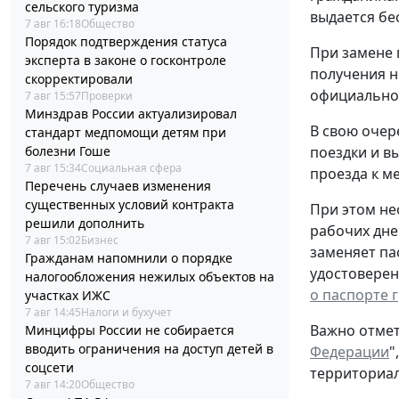
сельского туризма
выдается бе
7 авг 16:18
Общество
Порядок подтверждения статуса
При замене 
эксперта в законе о госконтроле
получения н
скорректировали
официальном
7 авг 15:57
Проверки
Минздрав России актуализировал
В свою очер
стандарт медпомощи детям при
болезни Гоше
поездки и в
7 авг 15:34
Социальная сфера
проезда к ме
Перечень случаев изменения
существенных условий контракта
При этом не
решили дополнить
рабочих дне
7 авг 15:02
Бизнес
заменяет па
Гражданам напомнили о порядке
удостоверен
налогообложения нежилых объектов на
о паспорте 
участках ИЖС
7 авг 14:45
Налоги и бухучет
Важно отмет
Минцифры России не собирается
вводить ограничения на доступ детей в
Федерации
"
соцсети
территориал
7 авг 14:20
Общество