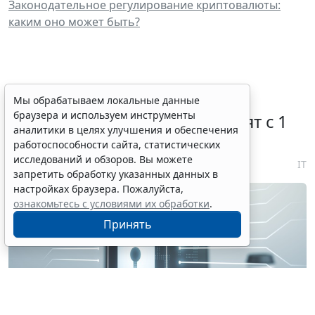
Законодательное регулирование криптовалюты:
каким оно может быть?
Правовую охрану цифровых
Мы обрабатываем локальные данные
браузера и используем инструменты
технологий в России расширят с 1
аналитики в целях улучшения и обеспечения
января 2027 года
работоспособности сайта, статистических
исследований и обзоров. Вы можете
7 августа 2026 18:04
IT
запретить обработку указанных данных в
настройках браузера. Пожалуйста,
ознакомьтесь с условиями их обработки
.
Принять