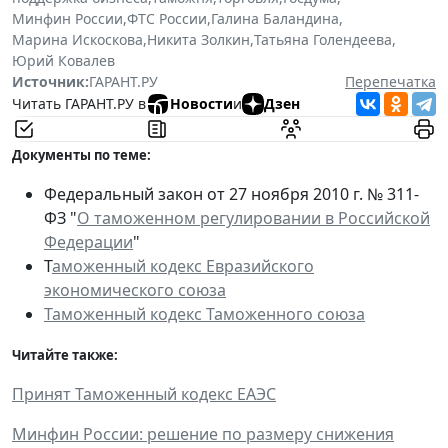
Минфин России
,
ФТС России
,
Галина Баландина
,
Марина Искоскова
,
Никита Золкин
,
Татьяна Голендеева
,
Юрий Ковалев
Источник:
ГАРАНТ.РУ
Перепечатка
Читать ГАРАНТ.РУ в
Новости
и
Дзен
Документы по теме:
Федеральный закон от 27 ноября 2010 г. № 311-
ФЗ "
О таможенном регулировании в Российской
Федерации
"
Т
аможенный кодекс Евразийского
экономического союза
Таможенный кодекс Таможенного союза
Читайте также:
Принят Таможенный кодекс ЕАЭС
Минфин России: решение по размеру снижения