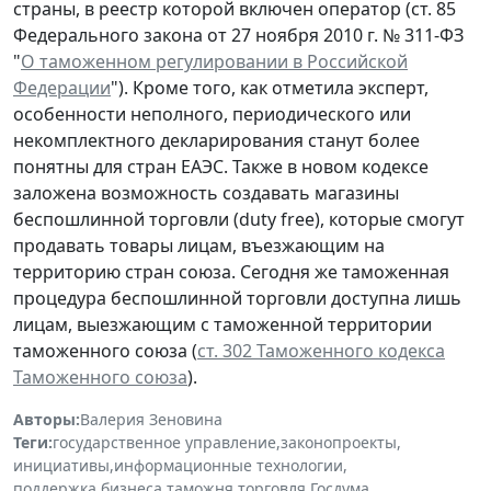
страны, в реестр которой включен оператор (ст. 85
Федерального закона от 27 ноября 2010 г. № 311-ФЗ
"
О таможенном регулировании в Российской
Федерации
"). Кроме того, как отметила эксперт,
особенности неполного, периодического или
некомплектного декларирования станут более
понятны для стран ЕАЭС. Также в новом кодексе
заложена возможность создавать магазины
беспошлинной торговли (duty free), которые смогут
продавать товары лицам, въезжающим на
территорию стран союза. Сегодня же таможенная
процедура беспошлинной торговли доступна лишь
лицам, выезжающим с таможенной территории
таможенного союза (
ст. 302 Таможенного кодекса
Таможенного союза
).
Авторы:
Валерия Зеновина
Теги:
государственное управление
,
законопроекты
,
инициативы
,
информационные технологии
,
поддержка бизнеса
,
таможня
,
торговля
,
Госдума
,