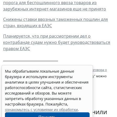
порога для беспошлинного ввоза товаров из
зарубежных интернет-магазинов еще не принято
Снижены ставки ввозных таможенных пошлин для
стран, входящих в ЕАЭС
Планируется, что при рассмотрении дел о
контрабанде судам нужно будет руководствоваться
правом ЕАЭС
______________________________
1
С текстом законопроекта №264271-7 "
О ратификации Договора о
Мы обрабатываем локальные данные
Таможенном кодексе Евразийского экономического союза
" можно
браузера и используем инструменты
аналитики в целях улучшения и обеспечения
ознакомиться на официальном сайте Госдумы.
работоспособности сайта, статистических
исследований и обзоров. Вы можете
запретить обработку указанных данных в
настройках браузера. Пожалуйста,
ознакомьтесь с условиями их обработки
.
Налогоплательщикам напомнили