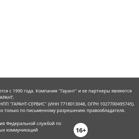
тся с 1990 года. Компания "Гарант" и ее партнеры являются
АРАНТ.
НПП "ГАРАНТ-СЕРВИС" (ИНН 7718013048, ОГРН 1027700495745).
о только по письменному разрешению правообладателя.
ния Федеральной службой по
16+
вых коммуникаций