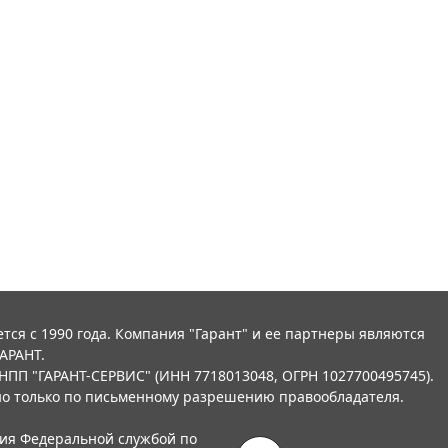
тся с 1990 года. Компания "Гарант" и ее партнеры являются
АРАНТ.
НПП "ГАРАНТ-СЕРВИС" (ИНН 7718013048, ОГРН 1027700495745).
о только по письменному разрешению правообладателя.
ния Федеральной службой по