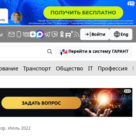
м
Войти
Eng
Перейти в систему ГАРАНТ
ование
Транспорт
Общество
IT
Профессия
П
ор. Июль 2022