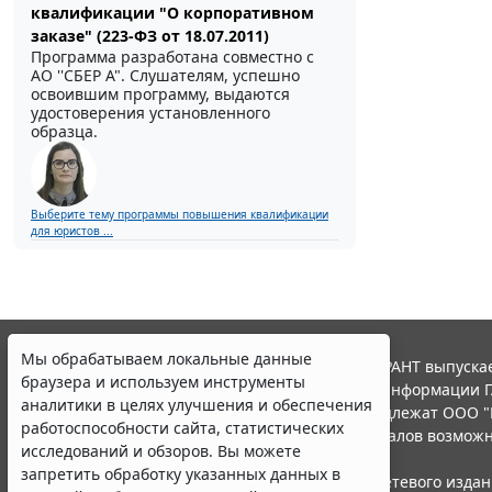
квалификации "О корпоративном
заказе" (223-ФЗ от 18.07.2011)
Программа разработана совместно с
АО ''СБЕР А". Слушателям, успешно
освоившим программу, выдаются
удостоверения установленного
образца.
Выберите тему программы повышения квалификации
для юристов ...
Мы обрабатываем локальные данные
© ООО "НПП "ГАРАНТ-СЕРВИС", 2026. Система ГАРАНТ выпускае
браузера и используем инструменты
участниками Российской ассоциации правовой информации Г
аналитики в целях улучшения и обеспечения
Все права на материалы сайта ГАРАНТ.РУ принадлежат ООО "
работоспособности сайта, статистических
Полное или частичное воспроизведение материалов возможн
исследований и обзоров. Вы можете
Правила использования портала.
запретить обработку указанных данных в
Портал ГАРАНТ.РУ зарегистрирован в качестве сетевого изда