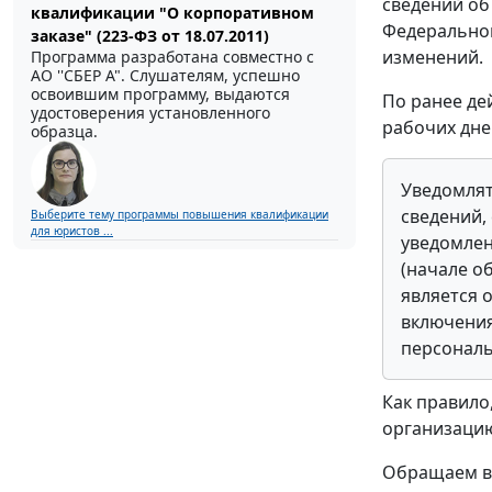
сведений об 
квалификации "О корпоративном
Федеральног
заказе" (223-ФЗ от 18.07.2011)
изменений.
Программа разработана совместно с
АО ''СБЕР А". Слушателям, успешно
освоившим программу, выдаются
По ранее де
удостоверения установленного
рабочих дне
образца.
Уведомлят
сведений,
Выберите тему программы повышения квалификации
для юристов ...
уведомлен
(начале о
является 
включения
персональ
Как правило
организацию
Обращаем вн