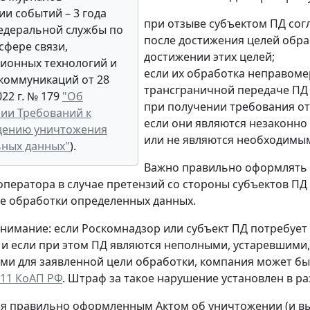
ии событий – 3 года
при отзыве субъектом ПД согл
едеральной службы по
после достижения целей обра
сфере связи,
достижении этих целей;
ионных технологий и
если их обработка неправоме
коммуникаций от 28
трансграничной передаче ПД
22 г. № 179
"Об
при получении требования от
ии Требований к
если они являются незаконн
дению уничтожения
или не являются необходимым
ных данных"
).
Важно правильно оформлять а
оператора в случае претензий со стороны субъектов ПД
е обработки определенных данных.
имание: если Роскомнадзор или субъект ПД потребует 
 и если при этом ПД являются неполными, устаревшими
и для заявленной цели обработки, компания может бы
3.11 КоАП РФ
. Штраф за такое нарушение установлен в раз
мя правильно оформленным Актом об уничтожении (и в