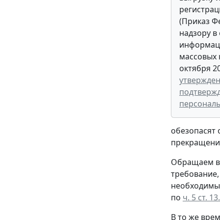
регистрац
(Приказ Ф
надзору в 
информац
массовых 
октября 20
утвержден
подтверж
персональ
обезопасят 
прекращени
Обращаем вн
требование,
необходимым
по
ч. 5 ст. 1
В то же вре