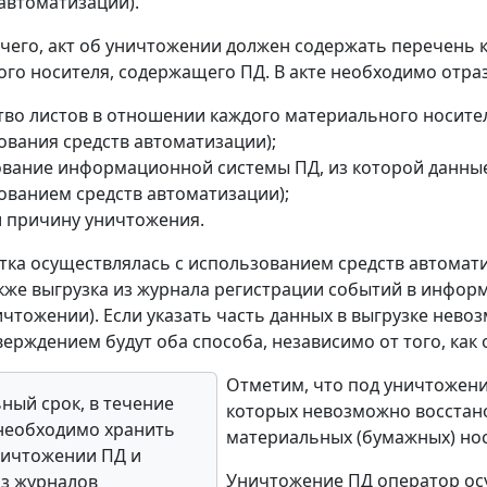
 автоматизации).
его, акт об уничтожении должен содержать перечень 
го носителя, содержащего ПД. В акте необходимо отрази
тво листов в отношении каждого материального носител
ования средств автоматизации);
вание информационной системы ПД, из которой данные
ованием средств автоматизации);
и причину уничтожения.
тка осуществлялась с использованием средств автома
кже выгрузка из журнала регистрации событий в инфор
ичтожении). Если указать часть данных в выгрузке нево
верждением будут оба способа, независимо от того, ка
Отметим, что под уничтожен
ый срок, в течение
которых невозможно восстан
необходимо хранить
материальных (бумажных) но
ничтожении ПД и
Уничтожение ПД оператор ос
из журналов