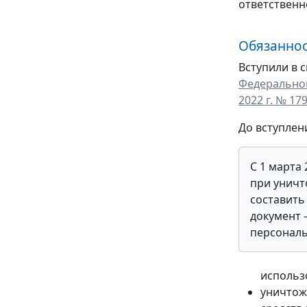
ответственн
Обязаннос
Вступили в 
Федеральной
2022 г. № 17
До вступлен
С 1 марта
при унич
составить
документ 
персональ
использ
уничтож