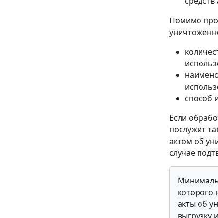
средств
Помимо проч
уничтоженно
количес
использ
наимено
использ
способ 
Если обрабо
послужит та
актом об ун
случае подт
Минимальн
которого 
акты об у
выгрузку 