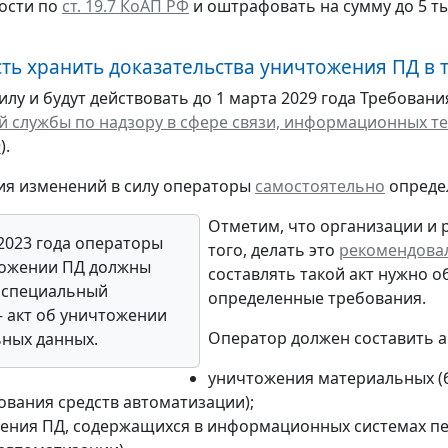
ости по
ст. 19.7 КоАП РФ
и оштрафовать на сумму до 5 ты
ть хранить доказательства уничтожения ПД в т
силу и будут действовать до 1 марта 2029 года Требова
 службы по надзору в сфере связи, информационных те
9
).
ия изменений в силу операторы
самостоятельно
определ
Отметим, что организации и 
 2023 года операторы
того, делать это
рекомендова
тожении ПД должны
составлять такой акт нужно о
 специальный
определенные требования.
– акт об уничтожении
Оператор должен составить ак
ных данных.
уничтожения материальных (
ования средств автоматизации);
ения ПД, содержащихся в информационных системах пе