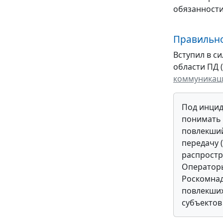
обязанности
Правильно
Вступил в с
области ПД (
коммуникаци
Под инцид
понимать 
повлекши
передачу 
распростр
Оператор
Роскомнад
повлекши
субъектов