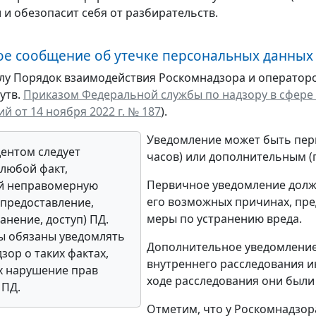
 и обезопасит себя от разбирательств.
е сообщение об утечке персональных данных
илу Порядок взаимодействия Роскомнадзора и операторо
утв.
Приказом Федеральной службы по надзору в сфере
й от 14 ноября 2022 г. № 187
).
Уведомление может быть пер
ентом следует
часов) или дополнительным (п
любой факт,
Первичное уведомление долж
й неправомерную
его возможных причинах, пре
(предоставление,
меры по устранению вреда.
анение, доступ) ПД.
ы обязаны уведомлять
Дополнительное уведомление 
зор о таких фактах,
внутреннего расследования ин
х нарушение прав
ходе расследования они были
 ПД.
Отметим, что у Роскомнадзор