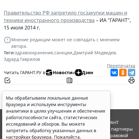
Правительство РФ запретило госзакупки машин и
техники иностранного производства
– ИА "ГАРАНТ",
15 июля 2014 г.
Мнение редакции может не совпадать с мнением
автора.
Теги:
здравоохранение
,
санкции
,
Дмитрий Медведев
,
Эдуард Гаврилов
Перепечатка
Читать ГАРАНТ.РУ в
Новости
и
Дзен
Мы обрабатываем локальные данные
браузера и используем инструменты
аналитики в целях улучшения и обеспечения
работоспособности сайта, статистических
© ООО "НПП "ГАРАНТ-СЕРВИС", 2026. Система ГАРАНТ
исследований и обзоров. Вы можете
выпускается с 1990 года. Компания "Гарант" и ее партнеры
запретить обработку указанных данных в
являются участниками Российской ассоциации правовой
настройках браузера. Пожалуйста,