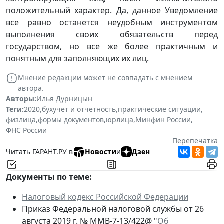
положительный характер. Да, данное Уведомление
все равно останется неудобным инструментом
выполнения своих обязательств перед
государством, но все же более практичным и
понятным для заполняющих их лиц.
Мнение редакции может не совпадать с мнением
автора.
Авторы:
Илья Дурницын
Теги:
2020
,
бухучет и отчетность
,
практические ситуации
,
физлица
,
формы документов
,
юрлица
,
Минфин России
,
ФНС России
Перепечатка
Читать ГАРАНТ.РУ в
Новости
и
Дзен
Документы по теме:
Налоговый кодекс Российской Федерации
Приказ Федеральной налоговой службы от 26
августа 2019 г. № ММВ-7-13/422@ "
Об