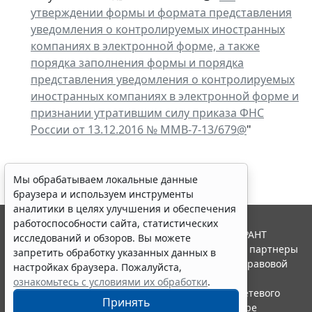
утверждении формы и формата представления
уведомления о контролируемых иностранных
компаниях в электронной форме, а также
порядка заполнения формы и порядка
представления уведомления о контролируемых
иностранных компаниях в электронной форме и
признании утратившим силу приказа ФНС
России от 13.12.2016 № ММВ-7-13/679@
"
Мы обрабатываем локальные данные
браузера и используем инструменты
аналитики в целях улучшения и обеспечения
работоспособности сайта, статистических
© ООО "НПП "ГАРАНТ-СЕРВИС", 2026. Система ГАРАНТ
исследований и обзоров. Вы можете
выпускается с 1990 года. Компания "Гарант" и ее партнеры
запретить обработку указанных данных в
являются участниками Российской ассоциации правовой
настройках браузера. Пожалуйста,
информации ГАРАНТ.
ознакомьтесь с условиями их обработки
.
Портал ГАРАНТ.РУ зарегистрирован в качестве сетевого
Принять
издания Федеральной службой по надзору в сфере