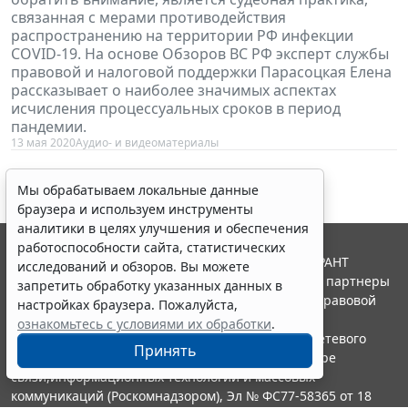
связанная с мерами противодействия
распространению на территории РФ инфекции
COVID-19. На основе Обзоров ВС РФ эксперт службы
правовой и налоговой поддержки Парасоцкая Елена
рассказывает о наиболее значимых аспектах
исчисления процессуальных сроков в период
пандемии.
13 мая 2020
Аудио- и видеоматериалы
Мы обрабатываем локальные данные
браузера и используем инструменты
аналитики в целях улучшения и обеспечения
работоспособности сайта, статистических
© ООО "НПП "ГАРАНТ-СЕРВИС", 2026. Система ГАРАНТ
исследований и обзоров. Вы можете
выпускается с 1990 года. Компания "Гарант" и ее партнеры
запретить обработку указанных данных в
являются участниками Российской ассоциации правовой
настройках браузера. Пожалуйста,
информации ГАРАНТ.
ознакомьтесь с условиями их обработки
.
Портал ГАРАНТ.РУ зарегистрирован в качестве сетевого
Принять
издания Федеральной службой по надзору в сфере
связи,информационных технологий и массовых
коммуникаций (Роскомнадзором), Эл № ФС77-58365 от 18