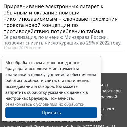
Приравнивание электронных сигарет к
обычным и оказание помощи
никотинозависимым – ключевые положения
проекта новой концепции по
противодействию потреблению табака
Ее реализация, по мнению Минздрава России,
позволит снизить число курящих до 25% к 2022 году.
10 марта 2017
Новости
Мы обрабатываем локальные данные
браузера и используем инструменты
аналитики в целях улучшения и обеспечения
работоспособности сайта, статистических
© ООО "НПП "ГАРАНТ-СЕРВИС", 2026. Система ГАРАНТ
исследований и обзоров. Вы можете
выпускается с 1990 года. Компания "Гарант" и ее партнеры
запретить обработку указанных данных в
являются участниками Российской ассоциации правовой
настройках браузера. Пожалуйста,
информации ГАРАНТ.
ознакомьтесь с условиями их обработки
.
Портал ГАРАНТ.РУ зарегистрирован в качестве сетевого
Принять
издания Федеральной службой по надзору в сфере
связи,информационных технологий и массовых
коммуникаций (Роскомнадзором), Эл № ФС77-58365 от 18