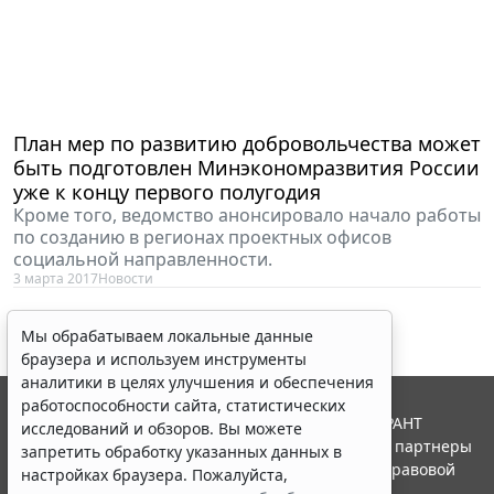
План мер по развитию добровольчества может
быть подготовлен Минэкономразвития России
уже к концу первого полугодия
Кроме того, ведомство анонсировало начало работы
по созданию в регионах проектных офисов
социальной направленности.
3 марта 2017
Новости
Мы обрабатываем локальные данные
браузера и используем инструменты
аналитики в целях улучшения и обеспечения
работоспособности сайта, статистических
© ООО "НПП "ГАРАНТ-СЕРВИС", 2026. Система ГАРАНТ
исследований и обзоров. Вы можете
выпускается с 1990 года. Компания "Гарант" и ее партнеры
запретить обработку указанных данных в
являются участниками Российской ассоциации правовой
настройках браузера. Пожалуйста,
информации ГАРАНТ.