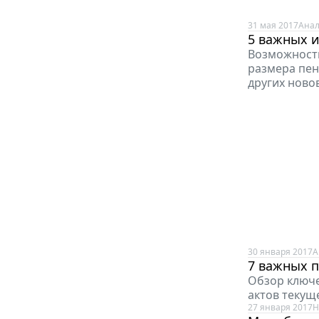
31 мая 2017
Анал
5 важных и
Возможность
размера пен
других ново
30 января 2017
А
7 важных п
Обзор ключе
актов текуще
27 января 2017
Н