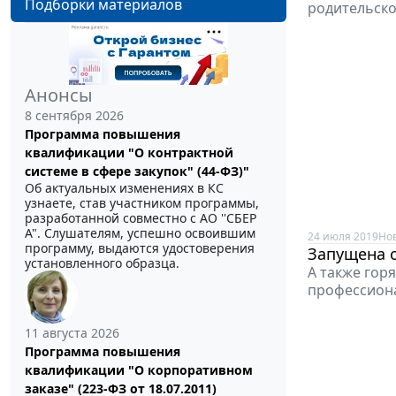
Подборки материалов
родительско
Анонсы
8 сентября 2026
Программа повышения
квалификации "О контрактной
системе в сфере закупок" (44-ФЗ)"
Об актуальных изменениях в КС
узнаете, став участником программы,
разработанной совместно с АО ''СБЕР
А". Слушателям, успешно освоившим
24 июля 2019
Но
программу, выдаются удостоверения
Запущена 
установленного образца.
А также гор
профессиона
11 августа 2026
Программа повышения
квалификации "О корпоративном
заказе" (223-ФЗ от 18.07.2011)