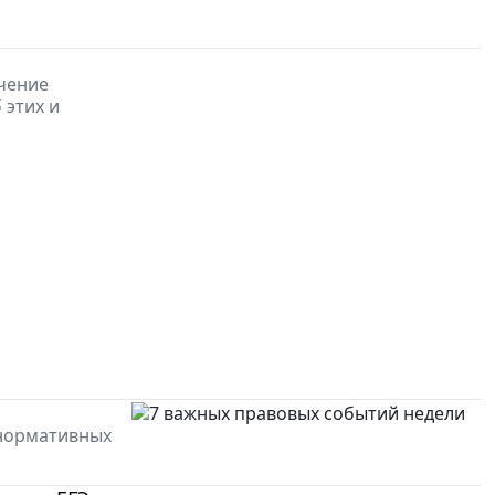
чение
 этих и
 нормативных