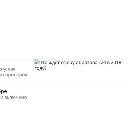
ну, как
во проверок
бре
ии включено