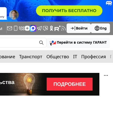
м
Войти
Eng
Перейти в систему ГАРАНТ
ование
Транспорт
Общество
IT
Профессия
П