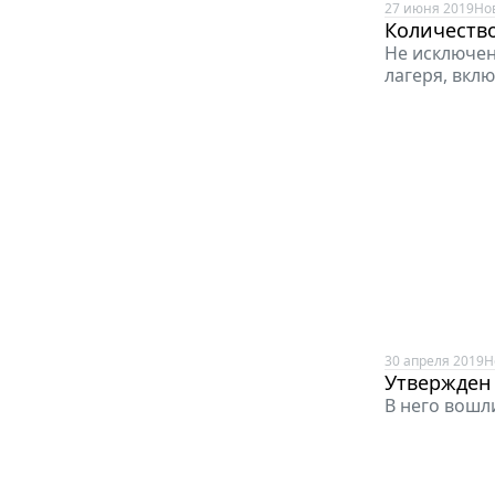
27 июня 2019
Но
Количество
Не исключен
лагеря, вкл
30 апреля 2019
Н
Утвержден 
В него вошл