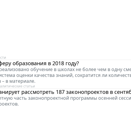
сти
феру образования в 2018 году?
 реализовано обучение в школах не более чем в одну сме
истема оценки качества знаний, сократится ли количест
 – в материале.
алитические статьи
анирует рассмотреть 187 законопроектов в сентя
етную часть законопроектной программы осенней сесс
роектов.