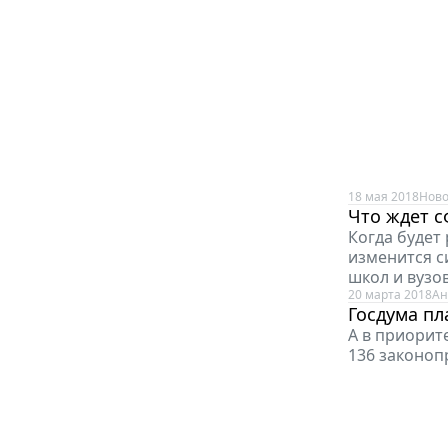
18 мая 2018
Ново
Что ждет с
Когда будет
изменится с
школ и вузов
20 марта 2018
Ан
Госдума пл
А в приорит
136 законоп