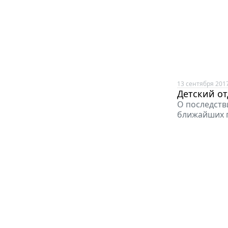
13 сентября 201
Детский от
О последств
ближайших п