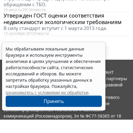
обращении с ТБО.
16 августа 2013
Новости
Утвержден ГОСТ оценки соответствия
недвижимости экологическим требованиям
В силу стандарт вступит с 1 марта 2013 года.
13 сентября 2012
Новости
Мы обрабатываем локальные данные
браузера и используем инструменты
аналитики в целях улучшения и обеспечения
работоспособности сайта, статистических
© ООО "НПП "ГАРАНТ-СЕРВИС", 2026. Система ГАРАНТ
исследований и обзоров. Вы можете
выпускается с 1990 года. Компания "Гарант" и ее партнеры
запретить обработку указанных данных в
являются участниками Российской ассоциации правовой
настройках браузера. Пожалуйста,
информации ГАРАНТ.
ознакомьтесь с условиями их обработки
.
Портал ГАРАНТ.РУ зарегистрирован в качестве сетевого
Принять
издания Федеральной службой по надзору в сфере
связи,информационных технологий и массовых
коммуникаций (Роскомнадзором), Эл № ФС77-58365 от 18
июня 2014 года.
16+