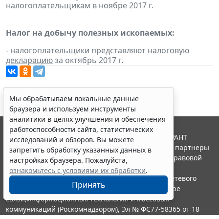
налогоплательщикам в ноябре 2017 г.
Налог на добычу полезных ископаемых:
- налогоплательщики
представляют
налоговую
декларацию
за октябрь 2017 г.
Мы обрабатываем локальные данные
браузера и используем инструменты
аналитики в целях улучшения и обеспечения
работоспособности сайта, статистических
© ООО "НПП "ГАРАНТ-СЕРВИС", 2026. Система ГАРАНТ
исследований и обзоров. Вы можете
выпускается с 1990 года. Компания "Гарант" и ее партнеры
запретить обработку указанных данных в
являются участниками Российской ассоциации правовой
настройках браузера. Пожалуйста,
информации ГАРАНТ.
ознакомьтесь с условиями их обработки
.
Портал ГАРАНТ.РУ зарегистрирован в качестве сетевого
Принять
издания Федеральной службой по надзору в сфере
связи,информационных технологий и массовых
коммуникаций (Роскомнадзором), Эл № ФС77-58365 от 18