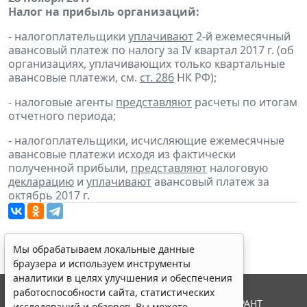
Налог на прибыль организаций:
- налогоплательщики
уплачивают
2-й ежемесячный
авансовый платеж по налогу за IV квартал 2017 г. (об
организациях, уплачивающих только квартальные
авансовые платежи, см.
ст. 286
НК РФ);
- налоговые агенты
представляют
расчеты по итогам
отчетного периода;
- налогоплательщики, исчисляющие ежемесячные
авансовые платежи исходя из фактически
полученной прибыли,
представляют
налоговую
декларацию
и
уплачивают
авансовый платеж за
октябрь 2017 г.
Мы обрабатываем локальные данные
браузера и используем инструменты
аналитики в целях улучшения и обеспечения
работоспособности сайта, статистических
© ООО "НПП "ГАРАНТ-СЕРВИС", 2026. Система ГАРАНТ
исследований и обзоров. Вы можете