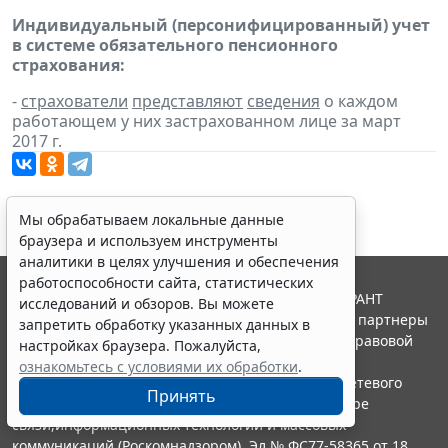
Индивидуальный (персонифицированный) учет
в системе обязательного пенсионного
страхования:
-
страхователи
представляют
сведения
о каждом
работающем у них застрахованном лице за март
2017 г.
Мы обрабатываем локальные данные
браузера и используем инструменты
аналитики в целях улучшения и обеспечения
работоспособности сайта, статистических
© ООО "НПП "ГАРАНТ-СЕРВИС", 2026. Система ГАРАНТ
исследований и обзоров. Вы можете
выпускается с 1990 года. Компания "Гарант" и ее партнеры
запретить обработку указанных данных в
являются участниками Российской ассоциации правовой
настройках браузера. Пожалуйста,
информации ГАРАНТ.
ознакомьтесь с условиями их обработки
.
Портал ГАРАНТ.РУ зарегистрирован в качестве сетевого
Принять
издания Федеральной службой по надзору в сфере
связи,информационных технологий и массовых
коммуникаций (Роскомнадзором), Эл № ФС77-58365 от 18