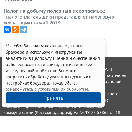
Налог на добычу полезных ископаемых:
- налогоплательщики
представляют
налоговую
декларацию
за май 2013 г.
Мы обрабатываем локальные данные
браузера и используем инструменты
аналитики в целях улучшения и обеспечения
работоспособности сайта, статистических
© ООО "НПП "ГАРАНТ-СЕРВИС", 2026. Система ГАРАНТ
исследований и обзоров. Вы можете
выпускается с 1990 года. Компания "Гарант" и ее партнеры
запретить обработку указанных данных в
являются участниками Российской ассоциации правовой
настройках браузера. Пожалуйста,
информации ГАРАНТ.
ознакомьтесь с условиями их обработки
.
Портал ГАРАНТ.РУ зарегистрирован в качестве сетевого
Принять
издания Федеральной службой по надзору в сфере
связи,информационных технологий и массовых
коммуникаций (Роскомнадзором), Эл № ФС77-58365 от 18
июня 2014 года.
16+