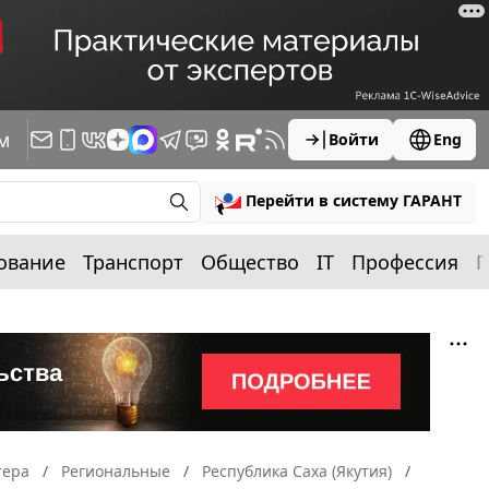
м
Войти
Eng
Перейти в систему ГАРАНТ
ование
Транспорт
Общество
IT
Профессия
П
тера
Региональные
Республика Саха (Якутия)