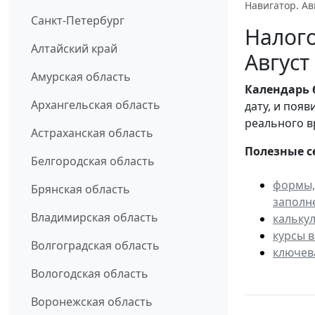
Навигатор. Ав
Санкт-Петербург
Налого
Алтайский край
Август
Амурская область
Календарь
Архангельская область
дату, и поя
реального в
Астраханская область
Полезные с
Белгородская область
формы,
Брянская область
заполн
Владимирская область
кальку
курсы 
Волгоградская область
ключев
Вологодская область
Воронежская область