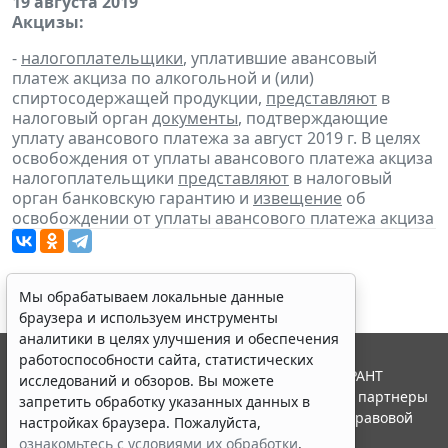
19 августа 2019
Акцизы:
-
налогоплательщики
, уплатившие авансовый
платеж акциза по алкогольной и (или)
спиртосодержащей продукции,
представляют
в
налоговый орган
документы
, подтверждающие
уплату авансового платежа за август 2019 г. В целях
освобождения от уплаты авансового платежа акциза
налогоплательщики
представляют
в налоговый
орган банковскую гарантию и
извещение
об
освобождении от уплаты авансового платежа акциза
Мы обрабатываем локальные данные
браузера и используем инструменты
аналитики в целях улучшения и обеспечения
работоспособности сайта, статистических
© ООО "НПП "ГАРАНТ-СЕРВИС", 2026. Система ГАРАНТ
исследований и обзоров. Вы можете
выпускается с 1990 года. Компания "Гарант" и ее партнеры
запретить обработку указанных данных в
являются участниками Российской ассоциации правовой
настройках браузера. Пожалуйста,
информации ГАРАНТ.
ознакомьтесь с условиями их обработки
.