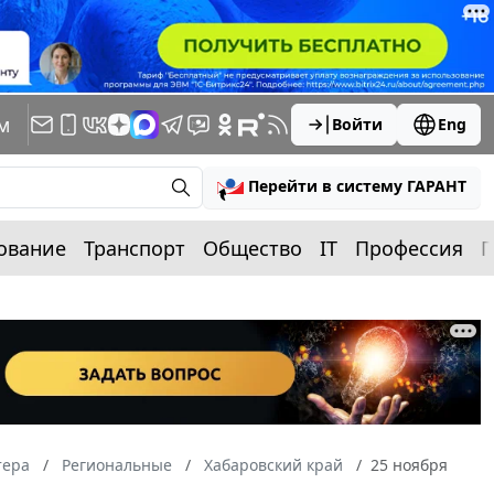
м
Войти
Eng
Перейти в систему ГАРАНТ
ование
Транспорт
Общество
IT
Профессия
П
тера
Региональные
Хабаровский край
25 ноября