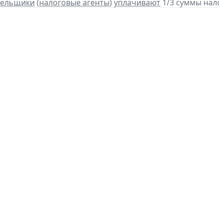
тельщики
(
налоговые агенты
)
уплачивают
1/3 суммы налог