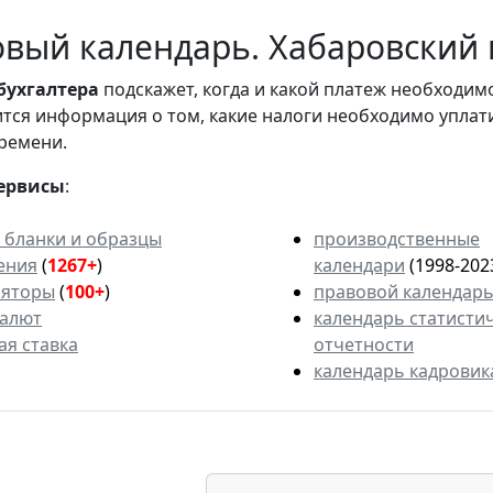
вый календарь. Хабаровский к
бухгалтера
подскажет, когда и какой платеж необходи
вится информация о том, какие налоги необходимо уплат
ремени.
ервисы
:
 бланки и образцы
производственные
ения
(
1267+
)
календари
(1998-202
ляторы
(
100+
)
правовой календар
валют
календарь статисти
ая ставка
отчетности
календарь кадровик