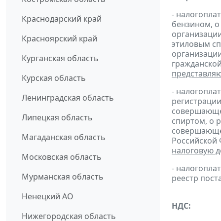
- налогопла
Краснодарский край
бензином, о
организации
Красноярский край
этиловым сп
организации
Курганская область
гражданской
представля
Курская область
- налогопла
Ленинградская область
регистрации
совершающей
Липецкая область
спиртом, о 
совершающей
Магаданская область
Российской 
налоговую 
Московская область
- налогопл
Мурманская область
реестр пост
Ненецкий АО
НДС:
Нижегородская область