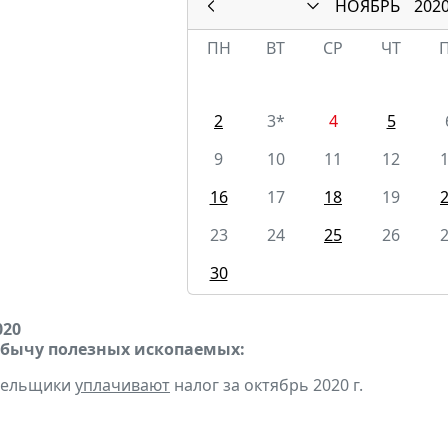
НОЯБРЬ
202
ПН
ВТ
СР
ЧТ
2
3*
4
5
9
10
11
12
16
17
18
19
23
24
25
26
30
020
обычу полезных ископаемых:
ательщики
уплачивают
налог за октябрь 2020 г.