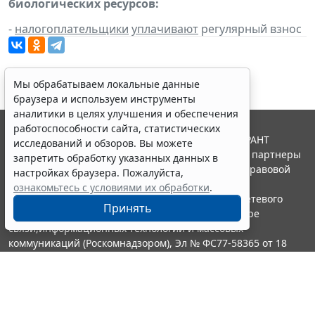
биологических ресурсов:
-
налогоплательщики
уплачивают
регулярный взнос
Мы обрабатываем локальные данные
браузера и используем инструменты
аналитики в целях улучшения и обеспечения
работоспособности сайта, статистических
© ООО "НПП "ГАРАНТ-СЕРВИС", 2026. Система ГАРАНТ
исследований и обзоров. Вы можете
выпускается с 1990 года. Компания "Гарант" и ее партнеры
запретить обработку указанных данных в
являются участниками Российской ассоциации правовой
настройках браузера. Пожалуйста,
информации ГАРАНТ.
ознакомьтесь с условиями их обработки
.
Портал ГАРАНТ.РУ зарегистрирован в качестве сетевого
Принять
издания Федеральной службой по надзору в сфере
связи,информационных технологий и массовых
коммуникаций (Роскомнадзором), Эл № ФС77-58365 от 18
июня 2014 года.
16+
Контакты
8-800-200-88-88