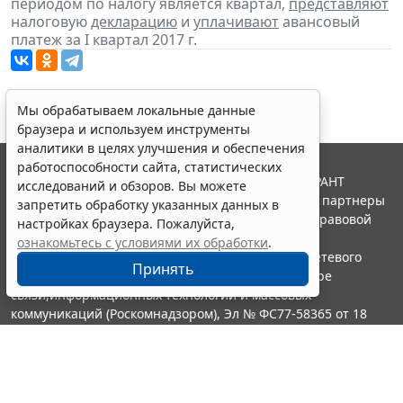
периодом по налогу является квартал,
представляют
налоговую
декларацию
и
уплачивают
авансовый
платеж за I квартал 2017 г.
Мы обрабатываем локальные данные
браузера и используем инструменты
аналитики в целях улучшения и обеспечения
работоспособности сайта, статистических
© ООО "НПП "ГАРАНТ-СЕРВИС", 2026. Система ГАРАНТ
исследований и обзоров. Вы можете
выпускается с 1990 года. Компания "Гарант" и ее партнеры
запретить обработку указанных данных в
являются участниками Российской ассоциации правовой
настройках браузера. Пожалуйста,
информации ГАРАНТ.
ознакомьтесь с условиями их обработки
.
Портал ГАРАНТ.РУ зарегистрирован в качестве сетевого
Принять
издания Федеральной службой по надзору в сфере
связи,информационных технологий и массовых
коммуникаций (Роскомнадзором), Эл № ФС77-58365 от 18
июня 2014 года.
16+
Контакты
8-800-200-88-88