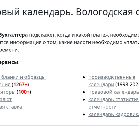
вый календарь. Вологодская о
бухгалтера
подскажет, когда и какой платеж необходи
вится информация о том, какие налоги необходимо уплат
ремени.
ервисы
:
 бланки и образцы
производственные
ения
(
1267+
)
календари
(1998-202
ляторы
(
100+
)
правовой календар
валют
календарь статисти
ая ставка
отчетности
календарь кадровик