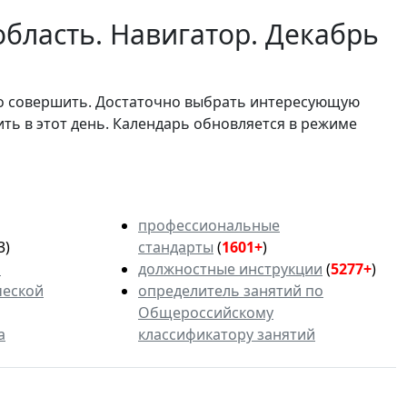
бласть. Навигатор. Декабрь
мо совершить. Достаточно выбрать интересующую
ить в этот день. Календарь обновляется в режиме
профессиональные
3)
стандарты
(
1601+
)
ь
должностные инструкции
(
5277+
)
ческой
определитель занятий по
Общероссийскому
а
классификатору занятий