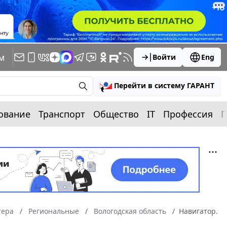
м
Войти
Eng
Перейти в систему ГАРАНТ
ование
Транспорт
Общество
IT
Профессия
П
тера
Региональные
Вологодская область
Навигатор.