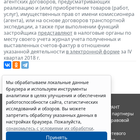
агентских договоров, предусматривающих
реализацию и (или) приобретение товаров (работ,
услуг), имущественных прав от имени комиссионера
(агента), или на основе договоров транспортной
экспедиции, а также при выполнении функций
застройщика
представляют
в налоговые органы по
месту своего учета журнал учета полученных и
выставленных счетов-фактур в отношении
указанной деятельности
в электронной форме
за lV
квартал 2018 г.
Мы обрабатываем локальные данные
браузера и используем инструменты
аналитики в целях улучшения и обеспечения
работоспособности сайта, статистических
© ООО "НПП "ГАРАНТ-СЕРВИС", 2026. Система ГАРАНТ
исследований и обзоров. Вы можете
выпускается с 1990 года. Компания "Гарант" и ее партнеры
запретить обработку указанных данных в
являются участниками Российской ассоциации правовой
настройках браузера. Пожалуйста,
информации ГАРАНТ.
ознакомьтесь с условиями их обработки
.
Портал ГАРАНТ.РУ зарегистрирован в качестве сетевого
Принять
издания Федеральной службой по надзору в сфере