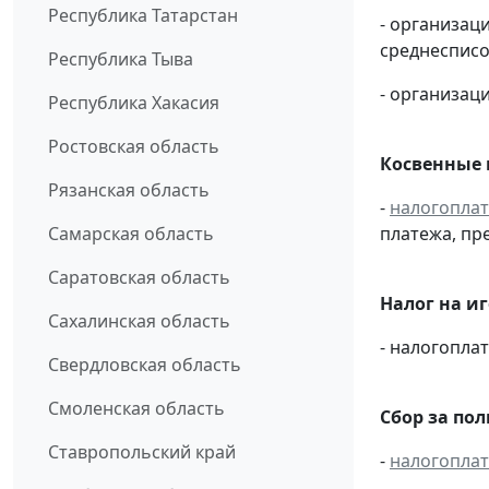
Республика Татарстан
- организац
среднесписо
Республика Тыва
- организаци
Республика Хакасия
Ростовская область
Косвенные 
Рязанская область
-
налогопла
Самарская область
платежа, пр
Саратовская область
Налог на и
Сахалинская область
- налогопл
Свердловская область
Смоленская область
Сбор за по
Ставропольский край
-
налогопла