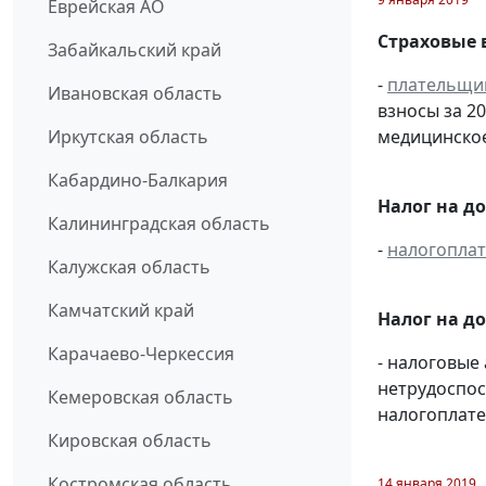
Еврейская АО
Страховые 
Забайкальский край
-
плательщи
Ивановская область
взносы за 2
Иркутская область
медицинское
Кабардино-Балкария
Налог на д
Калининградская область
-
налогопла
Калужская область
Камчатский край
Налог на д
Карачаево-Черкессия
- налоговые
нетрудоспос
Кемеровская область
налогоплате
Кировская область
Костромская область
14 января 2019