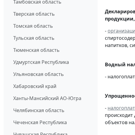
Тамбовская область
Деклариров
Тверская область
продукции,
Томская область
-
организац
Тульская область
спиртосоде
напитков, си
Тюменская область
Удмуртская Республика
Водный нал
Ульяновская область
- налогопл
Хабаровский край
Упрощенное
Ханты-Мансийский АО-Югра
-
налогопла
Челябинская область
происходит 
Чеченская Республика
объектов н
Чувашская Республика