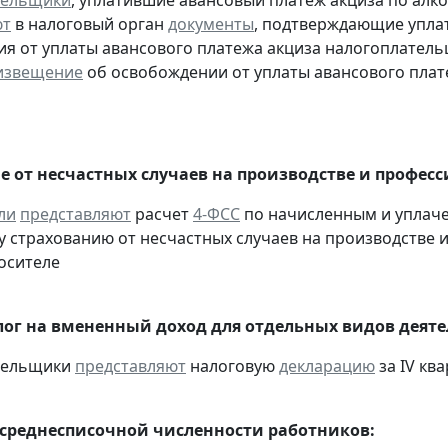
тельщики
, уплатившие авансовый платеж акциза по алк
ют
в налоговый орган
документы
, подтверждающие уплату
я от уплаты авансового платежа акциза налогоплател
извещение
об освобождении от уплаты авансового плат
е от несчастных случаев на производстве и профес
ли
представляют
расчет
4-ФСС
по начисленным и уплач
 страхованию от несчастных случаев на производстве и
осителе
ог на вмененный доход для отдельных видов деяте
ательщики
представляют
налоговую
декларацию
за IV ква
 среднесписочной численности работников: