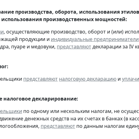
ание производства, оборота, использования этило
 использования производственных мощностей:
ии
, осуществляющие производство, оборот и (или) испо
ржащей продукции и
индивидуальные предприниматели
дра, пуаре и медовухи,
представляют
декларации за IV кв
ог:
ательщики
представляют
налоговую декларацию
и
уплач
 налоговое декларирование:
тельщики
по одному или нескольким налогам, не осуще
движение денежных средств на их счетах в банках (в ка
алогообложения,
представляют
по данным налогам един