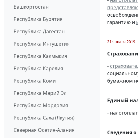
-
налогопла
Башкортостан
представля
освобождени
Республика Бурятия
гарантию и
Республика Дагестан
21 января 2019
Республика Ингушетия
Страховани
Республика Калмыкия
-
страховате
Республика Карелия
социальному
Республика Коми
бумажном н
Республика Марий Эл
Единый нал
Республика Мордовия
- налогопл
Республика Саха (Якутия)
Северная Осетия-Алания
Сведения о