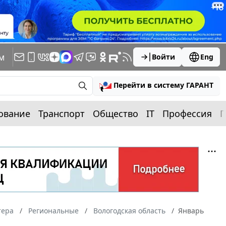
м
Войти
Eng
Перейти в систему ГАРАНТ
ование
Транспорт
Общество
IT
Профессия
П
тера
Региональные
Вологодская область
Январь