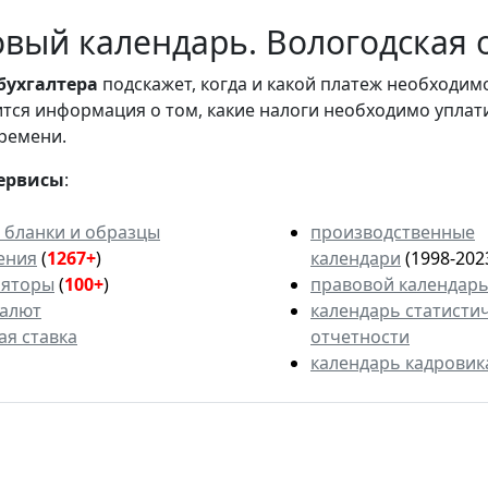
вый календарь. Вологодская о
бухгалтера
подскажет, когда и какой платеж необходи
вится информация о том, какие налоги необходимо уплат
ремени.
ервисы
:
 бланки и образцы
производственные
ения
(
1267+
)
календари
(1998-202
ляторы
(
100+
)
правовой календар
валют
календарь статисти
ая ставка
отчетности
календарь кадровик