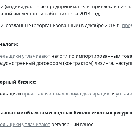
ии (индивидуальные предприниматели, привлекавшие н
чной численности работников за 2018 год;
и, созданные (реорганизованные) в декабре 2018 г.,
пре
налоги:
тельщики
уплачивают
налоги по импортированным товара
едусмотренный договором (контрактом) лизинга, наступ
горный бизнес:
ательщики
представляют
налоговую декларацию
и
уплач
льзование объектами водных биологических ресурсо
тельщики
уплачивают
регулярный взнос