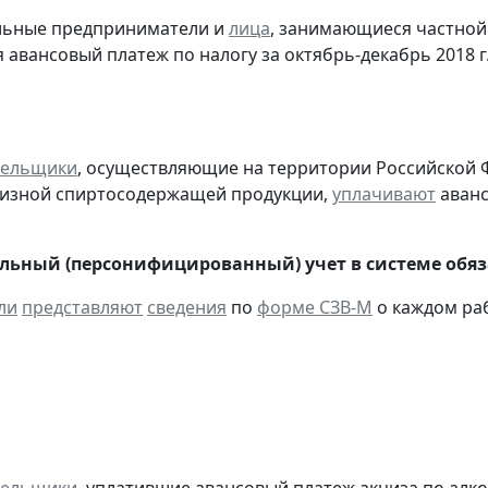
альные предприниматели и
лица
, занимающиеся частной
 авансовый платеж по налогу за октябрь-декабрь 2018 г
тельщики
, осуществляющие на территории Российской 
цизной спиртосодержащей продукции,
уплачивают
аванс
ьный (персонифицированный) учет в системе обяза
ли
представляют
сведения
по
форме СЗВ-М
о каждом раб