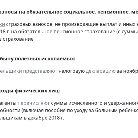
взносы на обязательное социальное, пенсионное, м
ки
страховых взносов, не производящие выплат и иных
018 г. на обязательное пенсионное страхование (с суммы
 страхование
обычу полезных ископаемых:
тельщики
представляют
налоговую
декларацию
за ноябр
оходы физических лиц:
 агенты
перечисляют
суммы исчисленного и удержанного
обности (включая пособие по уходу за больным ребенко
льщикам в декабре 2018 г.