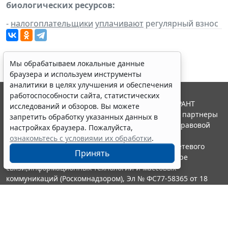
биологических ресурсов:
-
налогоплательщики
уплачивают
регулярный взнос
Мы обрабатываем локальные данные
браузера и используем инструменты
аналитики в целях улучшения и обеспечения
работоспособности сайта, статистических
© ООО "НПП "ГАРАНТ-СЕРВИС", 2026. Система ГАРАНТ
исследований и обзоров. Вы можете
выпускается с 1990 года. Компания "Гарант" и ее партнеры
запретить обработку указанных данных в
являются участниками Российской ассоциации правовой
настройках браузера. Пожалуйста,
информации ГАРАНТ.
ознакомьтесь с условиями их обработки
.
Портал ГАРАНТ.РУ зарегистрирован в качестве сетевого
Принять
издания Федеральной службой по надзору в сфере
связи,информационных технологий и массовых
коммуникаций (Роскомнадзором), Эл № ФС77-58365 от 18
июня 2014 года.
16+
Контакты
8-800-200-88-88