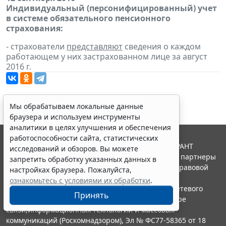
Индивидуальный (персонифицированный) учет
в системе обязательного пенсионного
страхования:
- страхователи
представляют
сведения о каждом
работающем у них застрахованном лице за август
2016 г.
Мы обрабатываем локальные данные
браузера и используем инструменты
аналитики в целях улучшения и обеспечения
работоспособности сайта, статистических
© ООО "НПП "ГАРАНТ-СЕРВИС", 2026. Система ГАРАНТ
исследований и обзоров. Вы можете
выпускается с 1990 года. Компания "Гарант" и ее партнеры
запретить обработку указанных данных в
являются участниками Российской ассоциации правовой
настройках браузера. Пожалуйста,
информации ГАРАНТ.
ознакомьтесь с условиями их обработки
.
Портал ГАРАНТ.РУ зарегистрирован в качестве сетевого
Принять
издания Федеральной службой по надзору в сфере
связи,информационных технологий и массовых
коммуникаций (Роскомнадзором), Эл № ФС77-58365 от 18