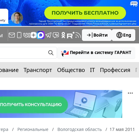
м
Войти
Eng
Перейти в систему ГАРАНТ
ование
Транспорт
Общество
IT
Профессия
П
тера
Региональные
Вологодская область
17 мая 2011