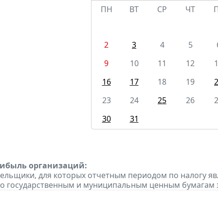
ПН
ВТ
СР
ЧТ
2
3
4
5
9
10
11
12
16
17
18
19
23
24
25
26
30
31
рибыль организаций:
тельщики, для которых отчетным периодом по налогу яв
о государственным и муниципальным ценным бумагам за