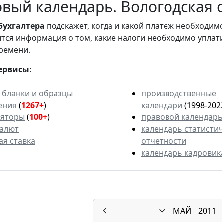
вый календарь. Вологодская о
бухгалтера
подскажет, когда и какой платеж необходи
вится информация о том, какие налоги необходимо уплат
ремени.
ервисы
:
 бланки и образцы
производственные
ения
(
1267+
)
календари
(1998-202
ляторы
(
100+
)
правовой календар
валют
календарь статисти
ая ставка
отчетности
календарь кадровик
МАЙ
2011