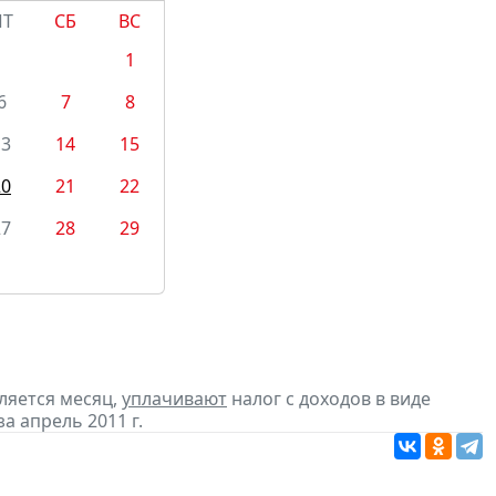
ПТ
СБ
ВС
1
6
7
8
13
14
15
20
21
22
27
28
29
ляется месяц,
уплачивают
налог с доходов в виде
 апрель 2011 г.