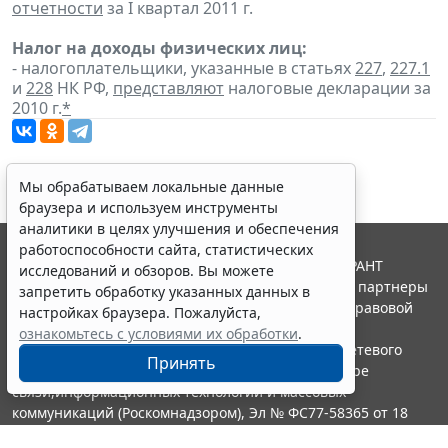
отчетности
за I квартал 2011 г.
Налог на доходы физических лиц:
- налогоплательщики, указанные в статьях
227
,
227.1
и
228
НК РФ,
представляют
налоговые декларации за
2010 г.
*
Мы обрабатываем локальные данные
браузера и используем инструменты
аналитики в целях улучшения и обеспечения
работоспособности сайта, статистических
© ООО "НПП "ГАРАНТ-СЕРВИС", 2026. Система ГАРАНТ
исследований и обзоров. Вы можете
выпускается с 1990 года. Компания "Гарант" и ее партнеры
запретить обработку указанных данных в
являются участниками Российской ассоциации правовой
настройках браузера. Пожалуйста,
информации ГАРАНТ.
ознакомьтесь с условиями их обработки
.
Портал ГАРАНТ.РУ зарегистрирован в качестве сетевого
Принять
издания Федеральной службой по надзору в сфере
связи,информационных технологий и массовых
коммуникаций (Роскомнадзором), Эл № ФС77-58365 от 18
июня 2014 года.